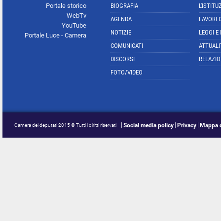
Portale storico
BIOGRAFIA
L'ISTITU
WebTv
AGENDA
LAVORI 
YouTube
NOTIZIE
LEGGI E
Portale Luce - Camera
COMUNICATI
ATTUALI
DISCORSI
RELAZIO
FOTO/VIDEO
Social media policy
Privacy
Mappa d
Camera dei deputati 2015 © Tutti i diritti riservati