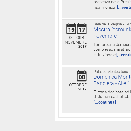
presenza della Presid
fisarmonica,
[...cont
Sala della Regina - 19 
Mostra “comunica
19
17
novembre
OTTOBRE
NOVEMBRE
Tornare alla democra
2017
complesso ma straord
istituzionale
[...cont
Palazzo Montecitorio -
Domenica Monteci
08
Bandiera - Alle 
OTTOBRE
2017
E' stata dedicata ad 
di domenica 8 ottobre
[...continua]