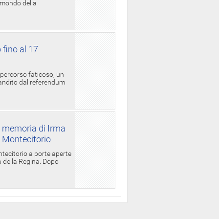
l mondo della
 fino al 17
 percorso faticoso, un
candito dal referendum
a memoria di Irma
a Montecitorio
ntecitorio a porte aperte
la della Regina. Dopo