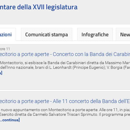
ntare della XVII legislatura
azioni
Comunicati stampa
Infografiche
News
 ore 11
torio a porte aperte - Concerto con la Banda dei Carabin
a Montecitorio, si esibisce la Banda dei Carabinieri diretta da Massimo Mar
dell'Inno nazionale, brani di L. Leonhardt (Principe Eugenio); V. Borgia (F
a]
torio a porte aperte - Alle 11 concerto della Banda dell’E
nuovo appuntamento con Montecitorio a porte aperte. Alle ore 11, in piaz
'Esercito diretta da Carmelo Salvatore Triscari Sprimuto. Il programma pr
...continua]