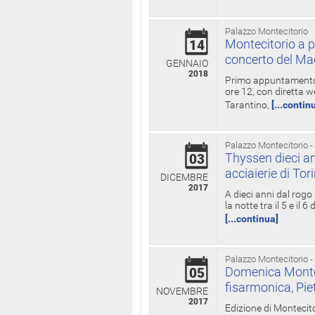
Palazzo Montecitorio
Montecitorio a p
14
concerto del Ma
GENNAIO
2018
Primo appuntamento d
ore 12, con diretta w
Tarantino,
[...contin
Palazzo Montecitorio -
Thyssen dieci an
03
acciaierie di Tor
DICEMBRE
2017
A dieci anni dal rogo
la notte tra il 5 e il
[...continua]
Palazzo Montecitorio -
Domenica Monteci
05
fisarmonica, Pie
NOVEMBRE
2017
Edizione di Montecito