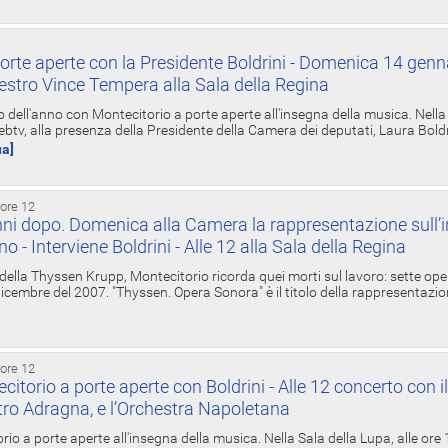
orte aperte con la Presidente Boldrini - Domenica 14 genn
estro Vince Tempera alla Sala della Regina
ell'anno con Montecitorio a porte aperte all'insegna della musica. Nella S
ebtv, alla presenza della Presidente della Camera dei deputati, Laura Boldrin
ua]
 ore 12
ni dopo. Domenica alla Camera la rappresentazione sull’i
ino - Interviene Boldrini - Alle 12 alla Sala della Regina
 della Thyssen Krupp, Montecitorio ricorda quei morti sul lavoro: sette ope
 6 dicembre del 2007. "Thyssen. Opera Sonora" è il titolo della rappresentazi
 ore 12
torio a porte aperte con Boldrini - Alle 12 concerto con i
tro Adragna, e l’Orchestra Napoletana
rio a porte aperte all'insegna della musica. Nella Sala della Lupa, alle ore 