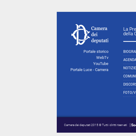
La Pr
della
Portale storico
BIOGRA
WebTv
AGEND
YouTube
NOTIZIE
Portale Luce - Camera
COMUNI
DISCOR
FOTO/V
So
Camera dei deputati 2015 © Tutti i diritti riservati