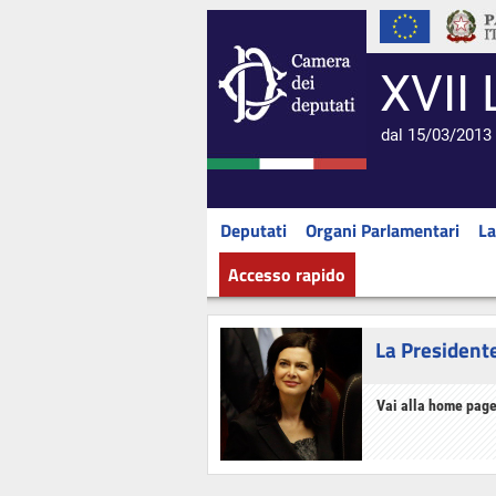
XVII 
dal 15/03/2013 
Deputati
Organi Parlamentari
La
Accesso rapido
La President
Vai alla home page