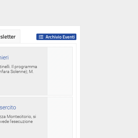
letter
Archivio Eventi
ieri
tinelli. Il programma
anfara Solenne); M.
sercito
za Montecitorio, si
evede l'esecuzione