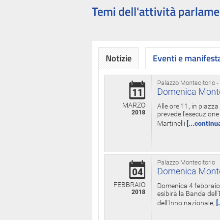
Temi dell'attività parlame
Notizie
Eventi e manifest
Palazzo Montecitorio -
Domenica Monteci
11
MARZO
Alle ore 11, in piazz
2018
prevede l'esecuzione 
Martinelli
[...continu
Palazzo Montecitorio
Domenica Monteci
04
FEBBRAIO
Domenica 4 febbraio 
2018
esibirà la Banda dell
dell'Inno nazionale,
[