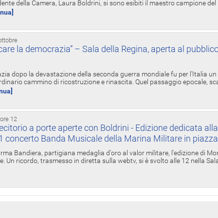
ente della Camera, Laura Boldrini, si sono esibiti il maestro campione de
inua]
ottobre
re la democrazia” – Sala della Regina, aperta al pubblico
zia dopo la devastazione della seconda guerra mondiale fu per l'Italia un
inario cammino di ricostruzione e rinascita. Quel passaggio epocale, s
inua]
 ore 12
torio a porte aperte con Boldrini - Edizione dedicata all
11 concerto Banda Musicale della Marina Militare in piazz
Irma Bandiera, partigiana medaglia d'oro al valor militare, l'edizione di Mo
. Un ricordo, trasmesso in diretta sulla webtv, si è svolto alle 12 nella Sa