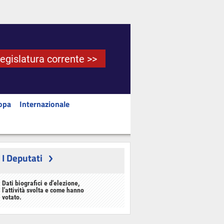
Legislatura corrente >>
opa
Internazionale
I Deputati
Dati biografici e d'elezione,
l'attività svolta e come hanno
votato.