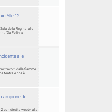
aio Alle 12
ala della Regina, alle
i, "Da Fellini a
ncidente alle
rai travolti dalle fiamme
one teatrale che è
l campione di
12 con diretta webtv, alla