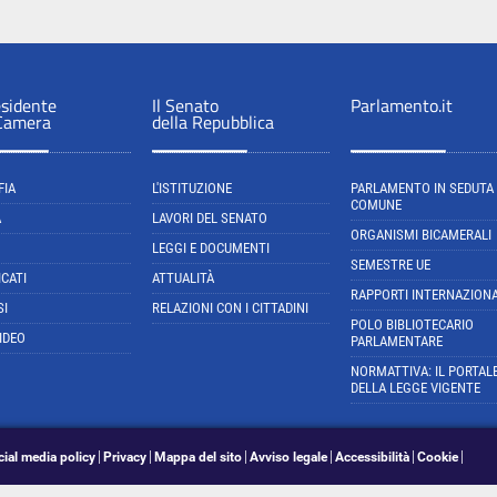
esidente
Il Senato
Parlamento.it
 Camera
della Repubblica
FIA
L'ISTITUZIONE
PARLAMENTO IN SEDUTA
COMUNE
A
LAVORI DEL SENATO
ORGANISMI BICAMERALI
LEGGI E DOCUMENTI
SEMESTRE UE
CATI
ATTUALITÀ
RAPPORTI INTERNAZIONA
SI
RELAZIONI CON I CITTADINI
POLO BIBLIOTECARIO
IDEO
PARLAMENTARE
NORMATTIVA: IL PORTAL
DELLA LEGGE VIGENTE
cial media policy
Privacy
Mappa del sito
Avviso legale
Accessibilità
Cookie