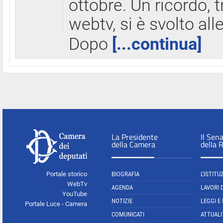
ottobre. Un ricordo, 
webtv, si è svolto all
Dopo
[...continua]
La Presidente
Il Sen
della Camera
della 
Portale storico
BIOGRAFIA
L'ISTITU
WebTv
AGENDA
LAVORI 
YouTube
NOTIZIE
LEGGI E
Portale Luce - Camera
COMUNICATI
ATTUALI