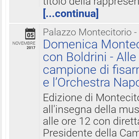
titolo della rapprese
[...continua]
Palazzo Montecitorio -
05
Domenica Monteci
NOVEMBRE
2017
con Boldrini - All
campione di fisar
e l’Orchestra Nap
Edizione di Montecit
all'insegna della mus
alle ore 12 con diret
Presidente della Came