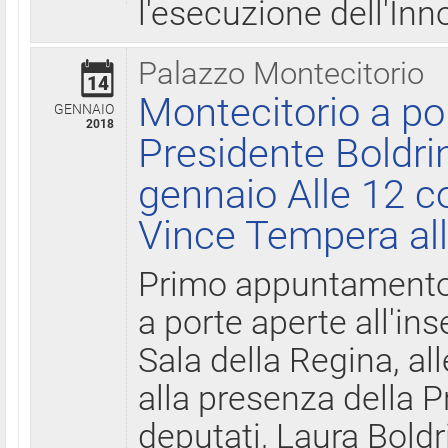
l'esecuzione dell'Inn
Palazzo Montecitorio
14
Montecitorio a po
GENNAIO
2018
Presidente Boldri
gennaio Alle 12 c
Vince Tempera all
Primo appuntamento 
a porte aperte all'in
Sala della Regina, all
alla presenza della 
deputati, Laura Boldri