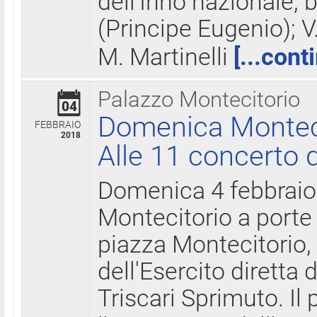
dell'Inno nazionale, 
(Principe Eugenio); V
M. Martinelli
[...cont
Palazzo Montecitorio
04
Domenica Montecit
FEBBRAIO
2018
Alle 11 concerto d
Domenica 4 febbrai
Montecitorio a porte 
piazza Montecitorio, 
dell'Esercito diretta
Triscari Sprimuto. I