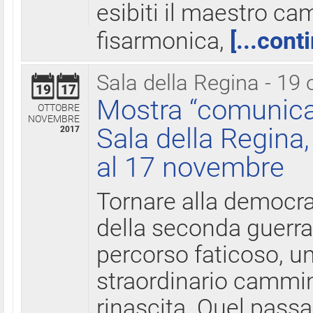
esibiti il maestro c
fisarmonica,
[...cont
Sala della Regina - 19 
19
17
Mostra “comunica
OTTOBRE
NOVEMBRE
Sala della Regina,
2017
al 17 novembre
Tornare alla democra
della seconda guerra 
percorso faticoso, 
straordinario cammin
rinascita. Quel pass