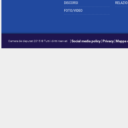
DISCORSI
RELAZIO
FOTO/VIDEO
Social media policy
Privacy
Mappa d
Camera dei deputati 2015 © Tutti i diritti riservati