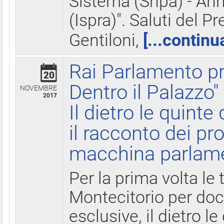
Sistema (Snpa) - Ann
(Ispra)". Saluti del P
Gentiloni,
[...continu
Rai Parlamento pr
20
Dentro il Palazzo"
NOVEMBRE
2017
Il dietro le quint
il racconto dei pro
macchina parlam
Per la prima volta le
Montecitorio per do
esclusive, il dietro le