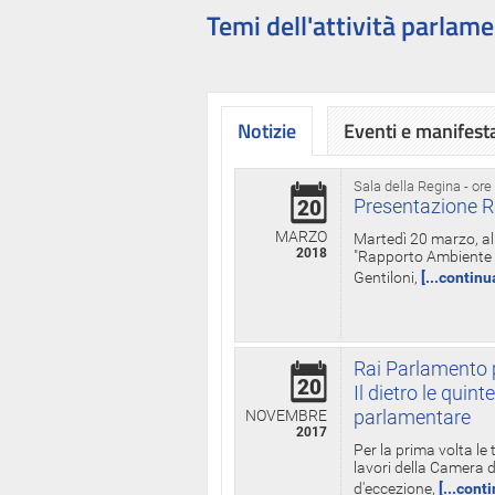
Temi dell'attività parlame
Notizie
Eventi e manifest
Sala della Regina - ore
Presentazione R
20
MARZO
Martedì 20 marzo, all
2018
"Rapporto Ambiente di
Gentiloni,
[...continu
Rai Parlamento p
20
Il dietro le qui
parlamentare
NOVEMBRE
2017
Per la prima volta le
lavori della Camera de
d'eccezione,
[...cont