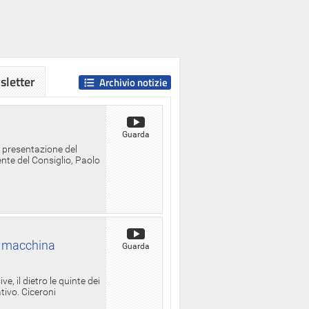
letter
Archivio notizie
Guarda
a presentazione del
ente del Consiglio, Paolo
la macchina
Guarda
, il dietro le quinte dei
ativo. Ciceroni