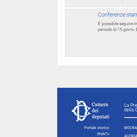
Conferenze stam
E' possibile seguire 
periodo di 15 giorni. E
La Pr
della
Portale storico
BIOGRA
WebTv
AGEND