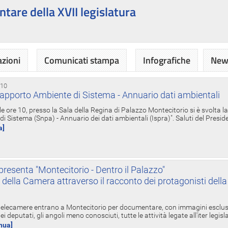
ntare della XVII legislatura
azioni
Comunicati stampa
Infografiche
News
 10
apporto Ambiente di Sistema - Annuario dati ambientali
e ore 10, presso la Sala della Regina di Palazzo Montecitorio si è svolta l
 Sistema (Snpa) - Annuario dei dati ambientali (Ispra)". Saluti del Presid
a]
resenta "Montecitorio - Dentro il Palazzo"
nte della Camera attraverso il racconto dei protagonisti del
 telecamere entrano a Montecitorio per documentare, con immagini esclusive
i deputati, gli angoli meno conosciuti, tutte le attività legate all'iter legisl
inua]