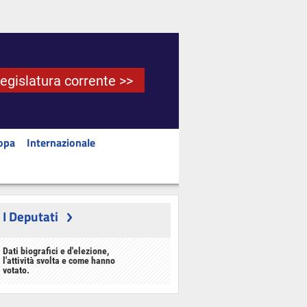
Legislatura corrente >>
opa
Internazionale
I Deputati
Dati biografici e d'elezione,
l'attività svolta e come hanno
votato.