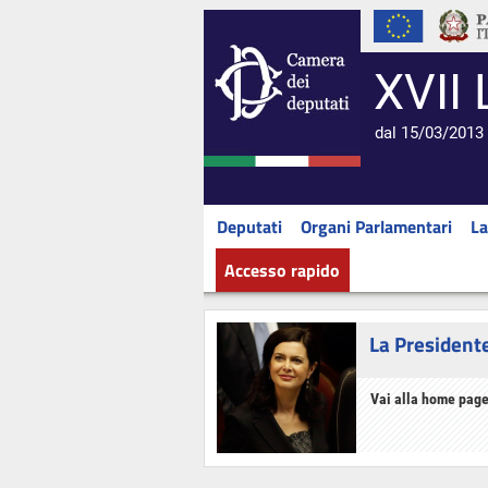
XVII 
dal 15/03/2013 
Deputati
Organi Parlamentari
La
Accesso rapido
La President
Vai alla home page