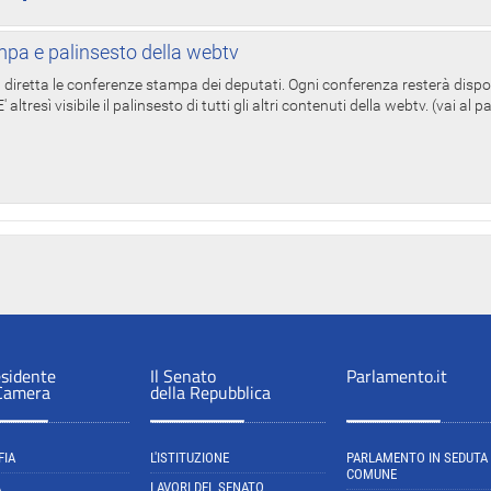
pa e palinsesto della webtv
in diretta le conferenze stampa dei deputati. Ogni conferenza resterà dispo
' altresì visibile il palinsesto di tutti gli altri contenuti della webtv. (vai al 
esidente
Il Senato
Parlamento.it
 Camera
della Repubblica
FIA
L'ISTITUZIONE
PARLAMENTO IN SEDUTA
COMUNE
A
LAVORI DEL SENATO