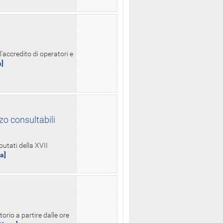
l'accredito di operatori e
a]
zo consultabili
putati della XVII
ua]
orio a partire dalle ore