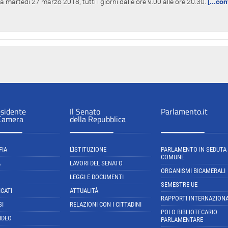
 martedì 27 marzo 2018, tutti i giorni dalle ore 9.00 alle ore 20.30.
[...co
esidente
Il Senato
Parlamento.it
 Camera
della Repubblica
FIA
L'ISTITUZIONE
PARLAMENTO IN SEDUTA
COMUNE
A
LAVORI DEL SENATO
ORGANISMI BICAMERALI
LEGGI E DOCUMENTI
SEMESTRE UE
CATI
ATTUALITÀ
RAPPORTI INTERNAZIONA
SI
RELAZIONI CON I CITTADINI
POLO BIBLIOTECARIO
IDEO
PARLAMENTARE