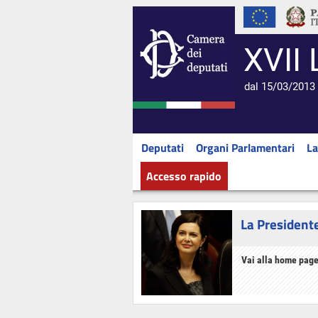
XVII 
dal 15/03/2013 
Deputati
Organi Parlamentari
La
Accesso rapido
La President
Vai alla home page