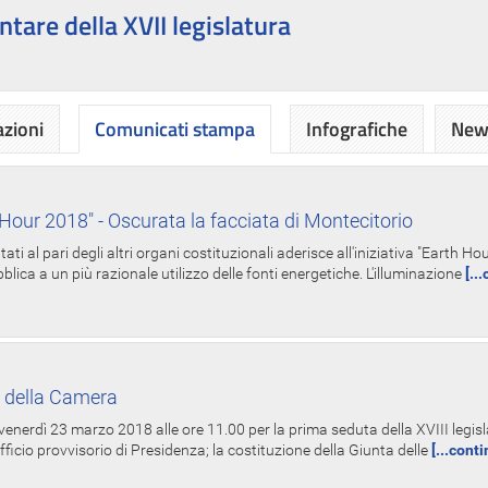
ntare della XVII legislatura
azioni
Comunicati stampa
Infografiche
News
Hour 2018" - Oscurata la facciata di Montecitorio
i al pari degli altri organi costituzionali aderisce all'iniziativa "Earth 
lica a un più razionale utilizzo delle fonti energetiche. L'illuminazione
[..
 della Camera
nerdì 23 marzo 2018 alle ore 11.00 per la prima seduta della XVIII legisla
Ufficio provvisorio di Presidenza; la costituzione della Giunta delle
[...cont