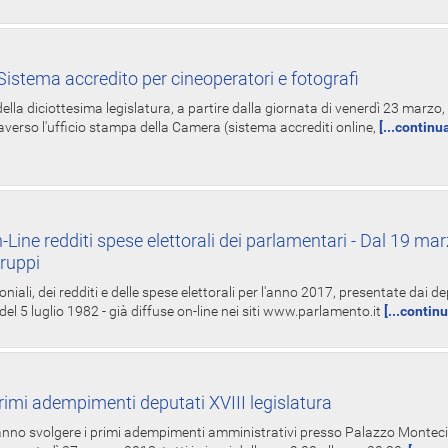
istema accredito per cineoperatori e fotografi
ella diciottesima legislatura, a partire dalla giornata di venerdì 23 marzo, 
averso l'ufficio stampa della Camera (sistema accrediti online,
[...continu
-Line redditi spese elettorali dei parlamentari - Dal 19 mar
Gruppi
oniali, dei redditi e delle spese elettorali per l'anno 2017, presentate dai de
 del 5 luglio 1982 - già diffuse on-line nei siti www.parlamento.it
[...contin
rimi adempimenti deputati XVIII legislatura
tranno svolgere i primi adempimenti amministrativi presso Palazzo Montecit