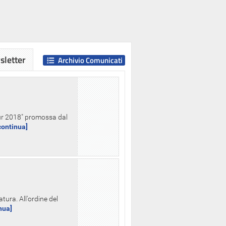
letter
Archivio Comunicati
Hour 2018" promossa dal
.continua]
tura. All'ordine del
inua]