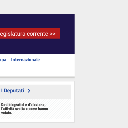
Legislatura corrente >>
opa
Internazionale
I Deputati
Dati biografici e d'elezione,
l'attività svolta e come hanno
votato.