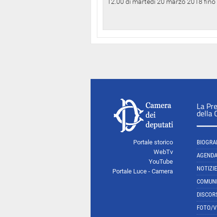
12.00 di martedì 20 marzo 2018 fino a
La Pr
della
Portale storico
BIOGRA
WebTv
AGEND
YouTube
NOTIZIE
Portale Luce - Camera
COMUNI
DISCOR
FOTO/V