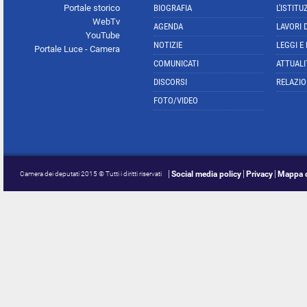
Portale storico
BIOGRAFIA
L'ISTITU
WebTv
AGENDA
LAVORI 
YouTube
NOTIZIE
LEGGI E
Portale Luce - Camera
COMUNICATI
ATTUALI
DISCORSI
RELAZIO
FOTO/VIDEO
Social media policy
Privacy
Mappa d
Camera dei deputati 2015 © Tutti i diritti riservati