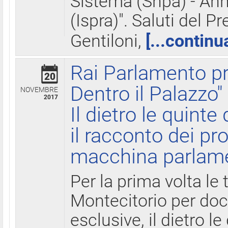
Sistema (Snpa) - Ann
(Ispra)". Saluti del P
Gentiloni,
[...continu
Rai Parlamento pr
20
Dentro il Palazzo"
NOVEMBRE
2017
Il dietro le quint
il racconto dei pro
macchina parlam
Per la prima volta le
Montecitorio per do
esclusive, il dietro le