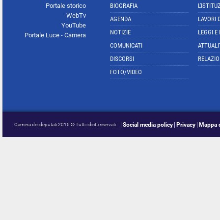
Portale storico
BIOGRAFIA
L'ISTITU
WebTv
AGENDA
LAVORI 
YouTube
NOTIZIE
LEGGI E
Portale Luce - Camera
COMUNICATI
ATTUALI
DISCORSI
RELAZIO
FOTO/VIDEO
Social media policy
Privacy
Mappa d
Camera dei deputati 2015 © Tutti i diritti riservati