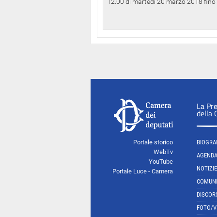
12.00 di martedì 20 marzo 2018 fino a
La Pr
della
Portale storico
BIOGRA
WebTv
AGEND
YouTube
NOTIZIE
Portale Luce - Camera
COMUNI
DISCOR
FOTO/V