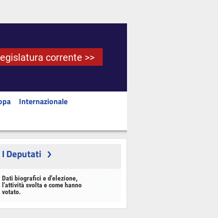
Legislatura corrente >>
opa
Internazionale
I Deputati
Dati biografici e d'elezione,
l'attività svolta e come hanno
votato.