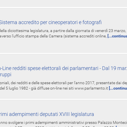
istema accredito per cineoperatori e fotografi
ella diciottesima legislatura, a partire dalla giornata di venerdì 23 marzo, 
averso l'ufficio stampa della Camera (sistema accrediti online,
[...continu
-Line redditi spese elettorali dei parlamentari - Dal 19 mar
Gruppi
oniali, dei redditi e delle spese elettorali per l'anno 2017, presentate dai de
 del 5 luglio 1982 - già diffuse on-line nei siti www.parlamento.it
[...contin
rimi adempimenti deputati XVIII legislatura
tranno svolgere i primi adempimenti amministrativi presso Palazzo Montecit