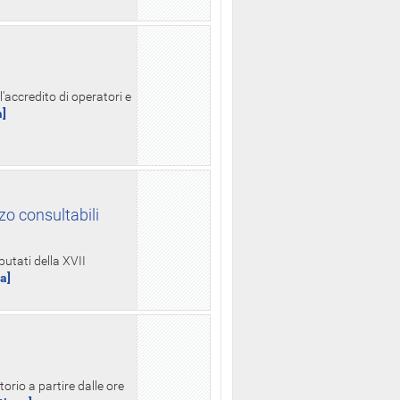
l'accredito di operatori e
a]
zo consultabili
putati della XVII
ua]
orio a partire dalle ore