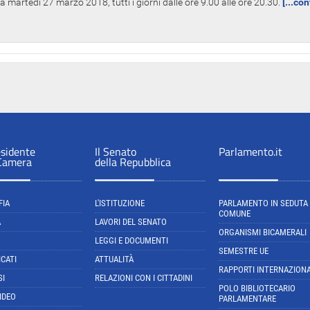
 martedì 27 marzo 2018, tutti i giorni dalle ore 9.00 alle ore 20.30.
[...co
esidente
Il Senato
Parlamento.it
 Camera
della Repubblica
FIA
L'ISTITUZIONE
PARLAMENTO IN SEDUTA
COMUNE
A
LAVORI DEL SENATO
ORGANISMI BICAMERALI
LEGGI E DOCUMENTI
SEMESTRE UE
CATI
ATTUALITÀ
RAPPORTI INTERNAZIONA
SI
RELAZIONI CON I CITTADINI
POLO BIBLIOTECARIO
IDEO
PARLAMENTARE