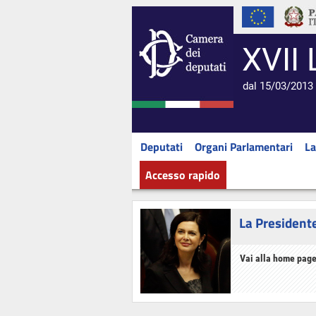
XVII 
dal 15/03/2013 
Deputati
Organi Parlamentari
La
Accesso rapido
La President
Vai alla home page