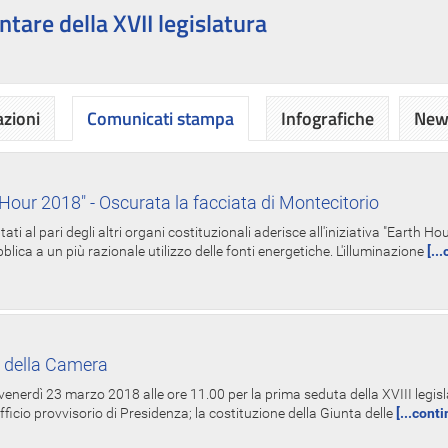
ntare della XVII legislatura
azioni
Comunicati stampa
Infografiche
News
Hour 2018" - Oscurata la facciata di Montecitorio
i al pari degli altri organi costituzionali aderisce all'iniziativa "Earth 
lica a un più razionale utilizzo delle fonti energetiche. L'illuminazione
[..
 della Camera
nerdì 23 marzo 2018 alle ore 11.00 per la prima seduta della XVIII legisla
Ufficio provvisorio di Presidenza; la costituzione della Giunta delle
[...cont