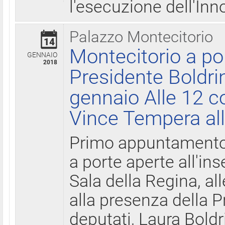
l'esecuzione dell'Inn
Palazzo Montecitorio
14
Montecitorio a po
GENNAIO
2018
Presidente Boldri
gennaio Alle 12 c
Vince Tempera all
Primo appuntamento 
a porte aperte all'in
Sala della Regina, all
alla presenza della 
deputati, Laura Boldri