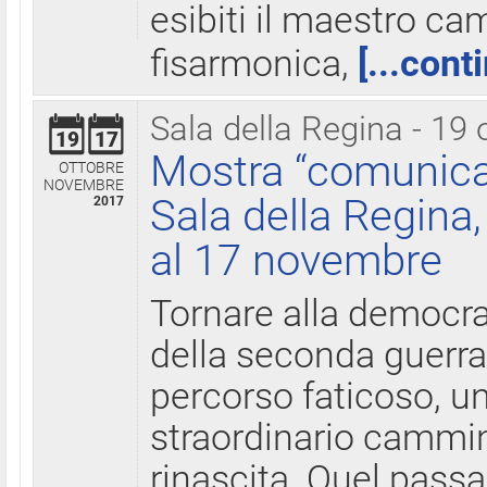
esibiti il maestro c
fisarmonica,
[...cont
Sala della Regina - 19 
19
17
Mostra “comunica
OTTOBRE
NOVEMBRE
Sala della Regina,
2017
al 17 novembre
Tornare alla democra
della seconda guerra 
percorso faticoso, 
straordinario cammin
rinascita. Quel pass