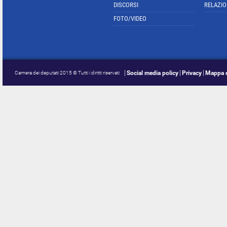
DISCORSI
RELAZIO
FOTO/VIDEO
Social media policy
Privacy
Mappa d
Camera dei deputati 2015 © Tutti i diritti riservati