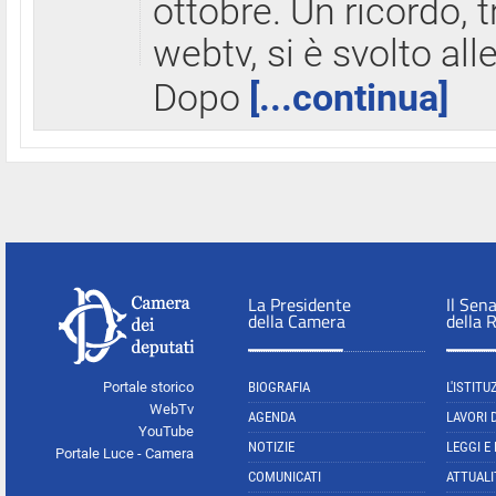
ottobre. Un ricordo, 
webtv, si è svolto all
Dopo
[...continua]
La Presidente
Il Sen
della Camera
della 
Portale storico
BIOGRAFIA
L'ISTITU
WebTv
AGENDA
LAVORI 
YouTube
NOTIZIE
LEGGI E
Portale Luce - Camera
COMUNICATI
ATTUALI