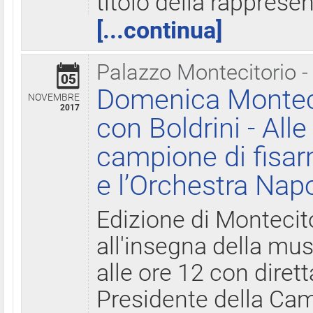
titolo della rapprese
[...continua]
Palazzo Montecitorio -
05
Domenica Monteci
NOVEMBRE
2017
con Boldrini - All
campione di fisar
e l’Orchestra Nap
Edizione di Montecit
all'insegna della mus
alle ore 12 con diret
Presidente della Came