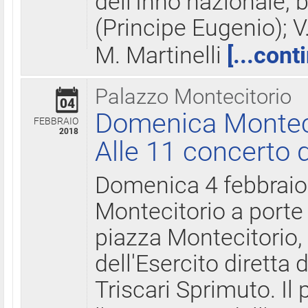
dell'Inno nazionale, 
(Principe Eugenio); V
M. Martinelli
[...cont
Palazzo Montecitorio
04
Domenica Montecit
FEBBRAIO
2018
Alle 11 concerto d
Domenica 4 febbrai
Montecitorio a porte 
piazza Montecitorio, 
dell'Esercito diretta
Triscari Sprimuto. I