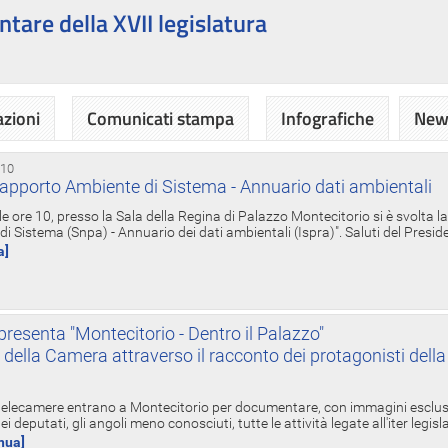
ntare della XVII legislatura
azioni
Comunicati stampa
Infografiche
News
 10
apporto Ambiente di Sistema - Annuario dati ambientali
e ore 10, presso la Sala della Regina di Palazzo Montecitorio si è svolta l
 Sistema (Snpa) - Annuario dei dati ambientali (Ispra)". Saluti del Presid
a]
resenta "Montecitorio - Dentro il Palazzo"
nte della Camera attraverso il racconto dei protagonisti del
 telecamere entrano a Montecitorio per documentare, con immagini esclusive
i deputati, gli angoli meno conosciuti, tutte le attività legate all'iter legisl
inua]