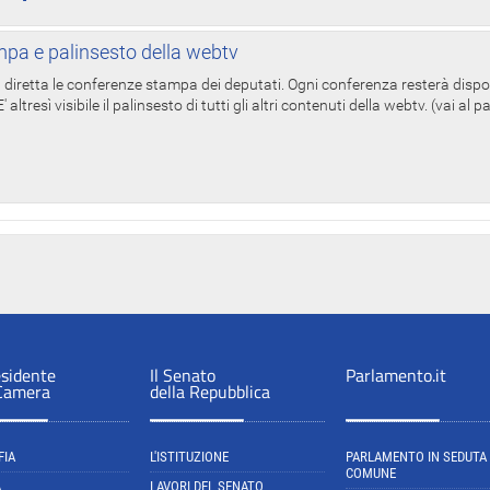
pa e palinsesto della webtv
in diretta le conferenze stampa dei deputati. Ogni conferenza resterà dispo
' altresì visibile il palinsesto di tutti gli altri contenuti della webtv. (vai al 
esidente
Il Senato
Parlamento.it
 Camera
della Repubblica
FIA
L'ISTITUZIONE
PARLAMENTO IN SEDUTA
COMUNE
A
LAVORI DEL SENATO