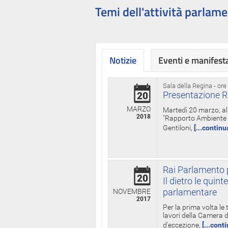
Temi dell'attività parlame
Notizie
Eventi e manifest
Sala della Regina - ore
Presentazione R
20
MARZO
Martedì 20 marzo, all
2018
"Rapporto Ambiente di
Gentiloni,
[...continu
Rai Parlamento p
20
Il dietro le qui
parlamentare
NOVEMBRE
2017
Per la prima volta le
lavori della Camera de
d'eccezione,
[...cont