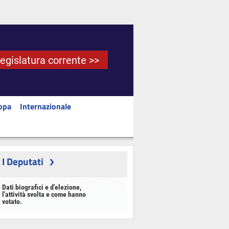
Legislatura corrente >>
opa
Internazionale
I Deputati
Dati biografici e d'elezione,
l'attività svolta e come hanno
votato.