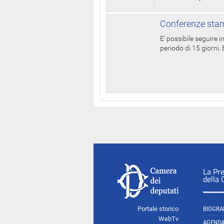
Conferenze stam
E' possibile seguire 
periodo di 15 giorni. E
La Pr
della
Portale storico
BIOGRA
WebTv
AGEND