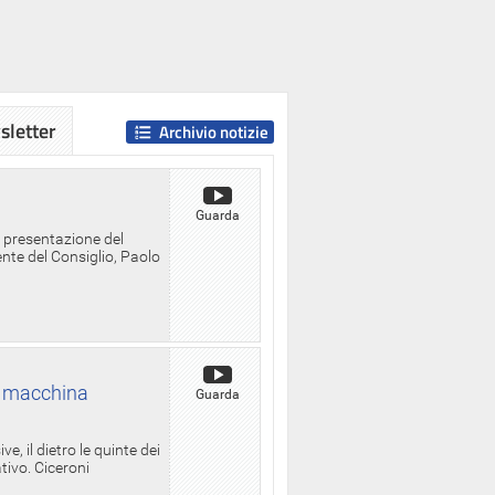
letter
Archivio notizie
Guarda
a presentazione del
ente del Consiglio, Paolo
la macchina
Guarda
, il dietro le quinte dei
ativo. Ciceroni