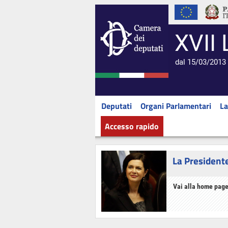
XVII 
dal 15/03/2013 
Deputati
Organi Parlamentari
La
Accesso rapido
La President
Vai alla home page