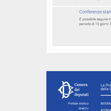
Conferenze stam
E' possibile seguire 
periodo di 15 giorni. E
La Pr
della
Portale storico
BIOGRA
WebTv
AGEND