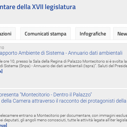
ntare della XVII legislatura
azioni
Comunicati stampa
Infografiche
News
 10
apporto Ambiente di Sistema - Annuario dati ambientali
e ore 10, presso la Sala della Regina di Palazzo Montecitorio si è svolta l
 Sistema (Snpa) - Annuario dei dati ambientali (Ispra)". Saluti del Presid
a]
resenta "Montecitorio - Dentro il Palazzo"
nte della Camera attraverso il racconto dei protagonisti del
 telecamere entrano a Montecitorio per documentare, con immagini esclusive
i deputati, gli angoli meno conosciuti, tutte le attività legate all'iter legisl
inua]