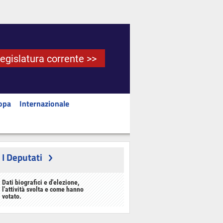
Legislatura corrente >>
opa
Internazionale
I Deputati
Dati biografici e d'elezione,
l'attività svolta e come hanno
votato.