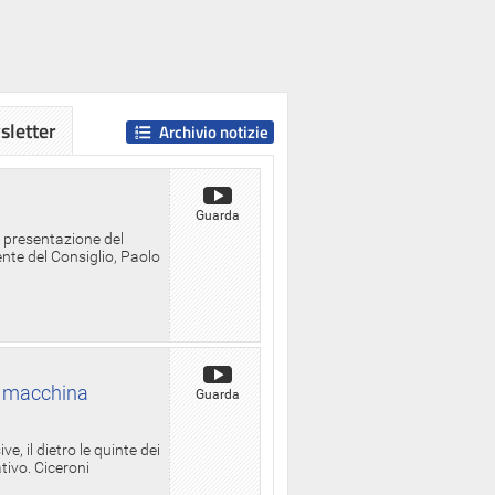
letter
Archivio notizie
Guarda
a presentazione del
ente del Consiglio, Paolo
la macchina
Guarda
, il dietro le quinte dei
ativo. Ciceroni