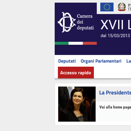
XVII 
dal 15/03/2013 
Deputati
Organi Parlamentari
La
Accesso rapido
La President
Vai alla home page