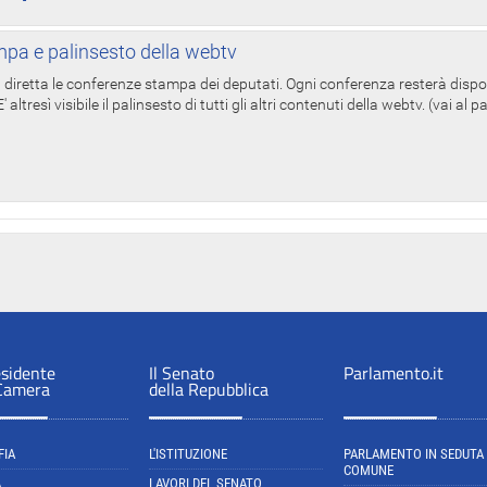
pa e palinsesto della webtv
in diretta le conferenze stampa dei deputati. Ogni conferenza resterà dispo
' altresì visibile il palinsesto di tutti gli altri contenuti della webtv. (vai al 
esidente
Il Senato
Parlamento.it
 Camera
della Repubblica
FIA
L'ISTITUZIONE
PARLAMENTO IN SEDUTA
COMUNE
A
LAVORI DEL SENATO