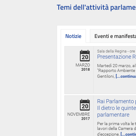
Temi dell'attività parlame
Notizie
Eventi e manifest
Sala della Regina - ore
Presentazione R
20
MARZO
Martedì 20 marzo, all
2018
"Rapporto Ambiente di
Gentiloni,
[...continu
Rai Parlamento p
20
Il dietro le qui
parlamentare
NOVEMBRE
2017
Per la prima volta le
lavori della Camera de
d'eccezione,
[...cont