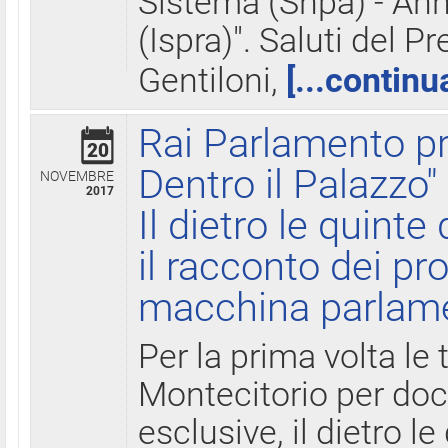
Sistema (Snpa) - Ann
(Ispra)". Saluti del P
Gentiloni,
[...continu
Rai Parlamento pr
20
Dentro il Palazzo"
NOVEMBRE
2017
Il dietro le quint
il racconto dei pro
macchina parlam
Per la prima volta le
Montecitorio per do
esclusive, il dietro le