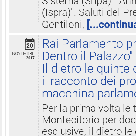
Sistema (Snpa) - Ann
(Ispra)". Saluti del P
Gentiloni,
[...continu
Rai Parlamento pr
20
Dentro il Palazzo"
NOVEMBRE
2017
Il dietro le quint
il racconto dei pro
macchina parlam
Per la prima volta le
Montecitorio per do
esclusive, il dietro le