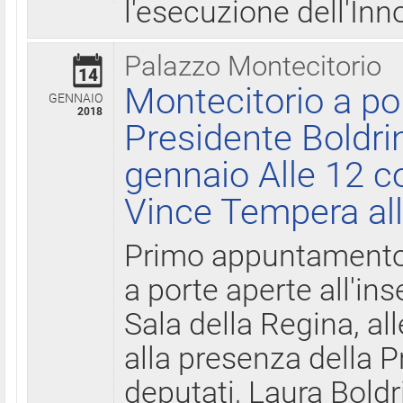
l'esecuzione dell'Inn
Palazzo Montecitorio
14
Montecitorio a po
GENNAIO
2018
Presidente Boldri
gennaio Alle 12 c
Vince Tempera all
Primo appuntamento 
a porte aperte all'in
Sala della Regina, all
alla presenza della 
deputati, Laura Boldri