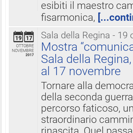
esibiti il maestro c
fisarmonica,
[...cont
Sala della Regina - 19 
19
17
Mostra “comunica
OTTOBRE
NOVEMBRE
Sala della Regina,
2017
al 17 novembre
Tornare alla democra
della seconda guerra 
percorso faticoso, 
straordinario cammin
rinascita. Quel pass