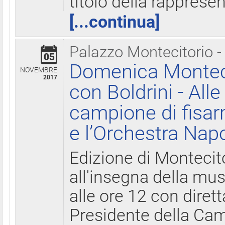
titolo della rapprese
[...continua]
Palazzo Montecitorio -
05
Domenica Monteci
NOVEMBRE
2017
con Boldrini - All
campione di fisar
e l’Orchestra Nap
Edizione di Montecit
all'insegna della mus
alle ore 12 con diret
Presidente della Came