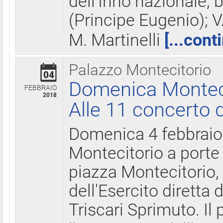
dell'Inno nazionale, 
(Principe Eugenio); V
M. Martinelli
[...cont
Palazzo Montecitorio
04
Domenica Montecit
FEBBRAIO
2018
Alle 11 concerto d
Domenica 4 febbrai
Montecitorio a porte 
piazza Montecitorio, 
dell'Esercito diretta
Triscari Sprimuto. I