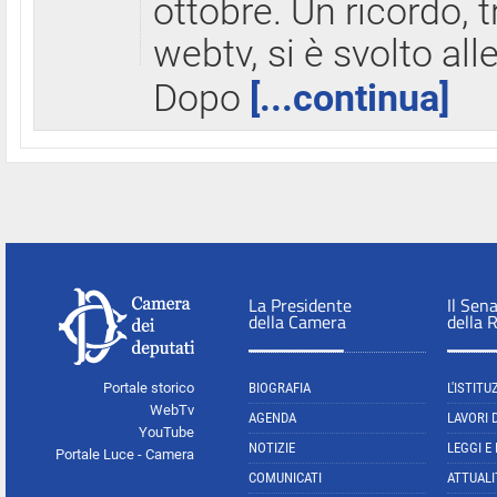
ottobre. Un ricordo, 
webtv, si è svolto all
Dopo
[...continua]
La Presidente
Il Sen
della Camera
della 
Portale storico
BIOGRAFIA
L'ISTITU
WebTv
AGENDA
LAVORI 
YouTube
NOTIZIE
LEGGI E
Portale Luce - Camera
COMUNICATI
ATTUALI