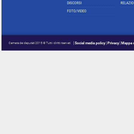
DISCORSI
RELAZIO
FOTO/VIDEO
Social media policy
Privacy
Mappa d
Camera dei deputati 2015 © Tutti i diritti riservati