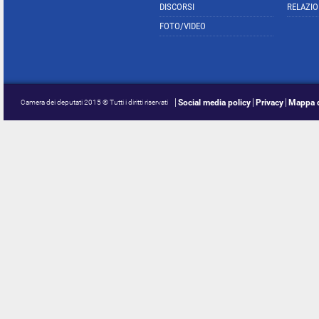
DISCORSI
RELAZIO
FOTO/VIDEO
Social media policy
Privacy
Mappa d
Camera dei deputati 2015 © Tutti i diritti riservati