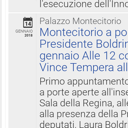
l'esecuzione dell'Inn
Palazzo Montecitorio
14
Montecitorio a po
GENNAIO
2018
Presidente Boldri
gennaio Alle 12 c
Vince Tempera all
Primo appuntamento 
a porte aperte all'in
Sala della Regina, all
alla presenza della 
deputati, Laura Boldri