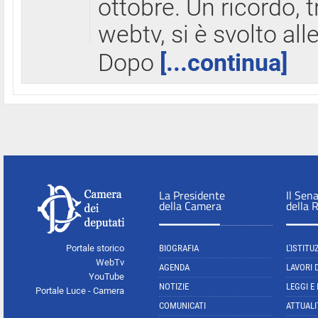
ottobre. Un ricordo, 
webtv, si è svolto all
Dopo
[...continua]
La Presidente
Il Sen
della Camera
della 
Portale storico
BIOGRAFIA
L'ISTITU
WebTv
AGENDA
LAVORI 
YouTube
NOTIZIE
LEGGI E
Portale Luce - Camera
COMUNICATI
ATTUALI