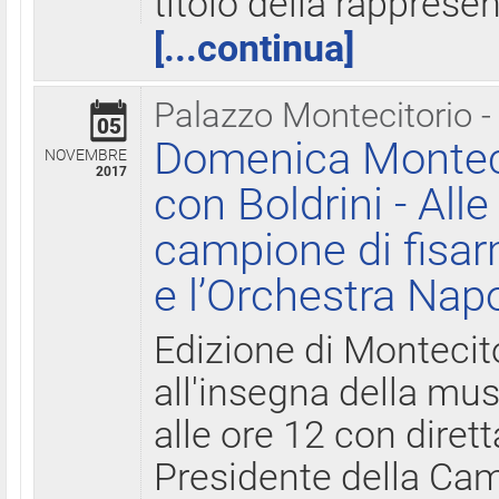
titolo della rapprese
[...continua]
Palazzo Montecitorio -
05
Domenica Monteci
NOVEMBRE
2017
con Boldrini - All
campione di fisar
e l’Orchestra Nap
Edizione di Montecit
all'insegna della mus
alle ore 12 con diret
Presidente della Came