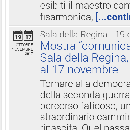
esibiti il maestro c
fisarmonica,
[...cont
Sala della Regina - 19 
19
17
Mostra “comunica
OTTOBRE
NOVEMBRE
Sala della Regina,
2017
al 17 novembre
Tornare alla democra
della seconda guerra 
percorso faticoso, 
straordinario cammin
rinascita. Quel pass