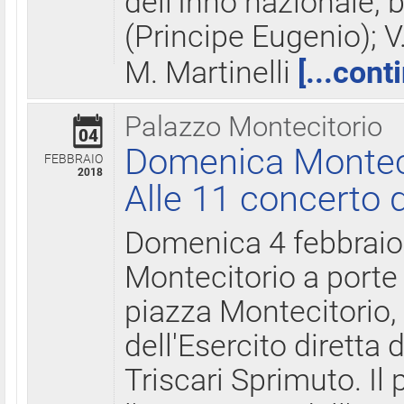
dell'Inno nazionale, 
(Principe Eugenio); V
M. Martinelli
[...cont
Palazzo Montecitorio
04
Domenica Montecit
FEBBRAIO
2018
Alle 11 concerto d
Domenica 4 febbrai
Montecitorio a porte 
piazza Montecitorio, 
dell'Esercito diretta
Triscari Sprimuto. I