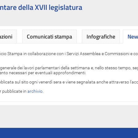
ntare della XVII legislatura
azioni
Comunicati stampa
Infografiche
News
News
ficio Stampa in collaborazione con i Servizi Assemblea e Commissioni e con
 generale dei lavori parlamentari della settimana e, nello stesso tempo, segn
imento necessari per eventuali approfondimenti.
blicata sul sito ogni venerdì sera e viene segnalata anche attraverso l'a
er pubblicate in
archivio
.