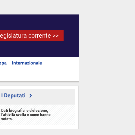
Legislatura corrente >>
opa
Internazionale
I Deputati
Dati biografici e d'elezione,
l'attività svolta e come hanno
votato.