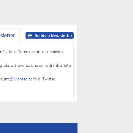
letter
letter
Archivio Newsletter
 l'Ufficio Commissioni di inchiesta,
ala, attraverso una serie di link al sito
ccount
@Montecitorio
di Twitter.