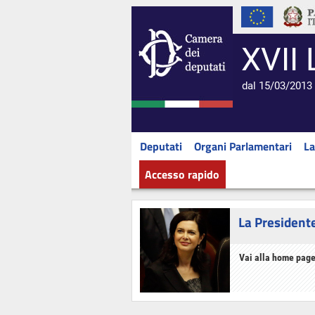
XVII 
dal 15/03/2013 
Deputati
Organi Parlamentari
La
Accesso rapido
La President
Vai alla home page