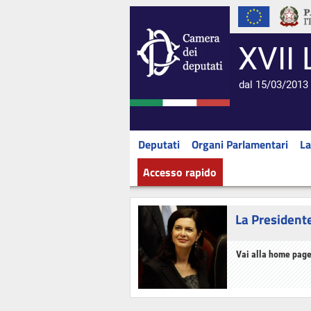
XVII 
dal 15/03/2013 
Deputati
Organi Parlamentari
La
Accesso rapido
La President
Vai alla home page