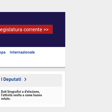
Legislatura corrente >>
opa
Internazionale
I Deputati
Dati biografici e d'elezione,
l'attività svolta e come hanno
votato.