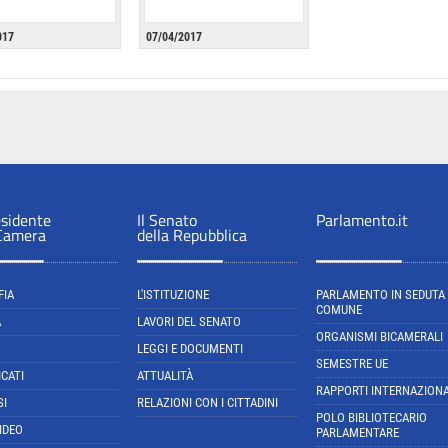
017
07/04/2017
esidente
Il Senato
Parlamento.it
 Camera
della Repubblica
FIA
L'ISTITUZIONE
PARLAMENTO IN SEDUTA
COMUNE
A
LAVORI DEL SENATO
ORGANISMI BICAMERALI
LEGGI E DOCUMENTI
SEMESTRE UE
CATI
ATTUALITÀ
RAPPORTI INTERNAZIONA
SI
RELAZIONI CON I CITTADINI
POLO BIBLIOTECARIO
IDEO
PARLAMENTARE