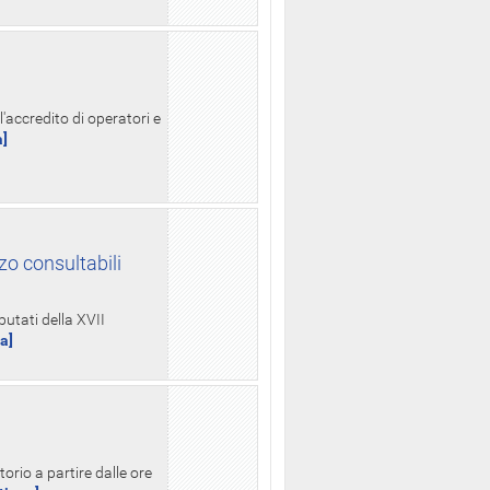
l'accredito di operatori e
a]
zo consultabili
putati della XVII
ua]
orio a partire dalle ore