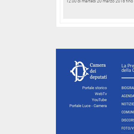
12.00 di martedì 20 marzo 2018 fino a
La Pr
della
Portale storico
BIOGRA
WebTv
AGEND
YouTube
NOTIZIE
Portale Luce - Camera
COMUNI
DISCOR
FOTO/V