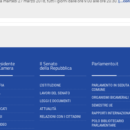
 martedì 27 marzo 2018, tutti i giorni dalle ore 9.00 alle ore 20.30.
[...co
esidente
Il Senato
Parlamento.it
 Camera
della Repubblica
FIA
L'ISTITUZIONE
PARLAMENTO IN SEDUTA
COMUNE
A
LAVORI DEL SENATO
ORGANISMI BICAMERALI
LEGGI E DOCUMENTI
SEMESTRE UE
CATI
ATTUALITÀ
RAPPORTI INTERNAZIONA
SI
RELAZIONI CON I CITTADINI
POLO BIBLIOTECARIO
IDEO
PARLAMENTARE