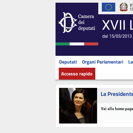
XVII 
dal 15/03/2013 
Deputati
Organi Parlamentari
La
Accesso rapido
La President
Vai alla home page