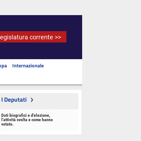
Legislatura corrente >>
opa
Internazionale
I Deputati
Dati biografici e d'elezione,
l'attività svolta e come hanno
votato.