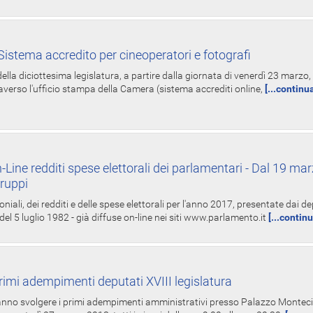
istema accredito per cineoperatori e fotografi
ella diciottesima legislatura, a partire dalla giornata di venerdì 23 marzo, 
averso l'ufficio stampa della Camera (sistema accrediti online,
[...continu
-Line redditi spese elettorali dei parlamentari - Dal 19 mar
Gruppi
oniali, dei redditi e delle spese elettorali per l'anno 2017, presentate dai de
 del 5 luglio 1982 - già diffuse on-line nei siti www.parlamento.it
[...contin
rimi adempimenti deputati XVIII legislatura
tranno svolgere i primi adempimenti amministrativi presso Palazzo Montecit