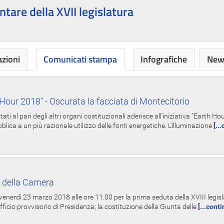
ntare della XVII legislatura
azioni
Comunicati stampa
Infografiche
News
Hour 2018" - Oscurata la facciata di Montecitorio
i al pari degli altri organi costituzionali aderisce all'iniziativa "Earth 
lica a un più razionale utilizzo delle fonti energetiche. L'illuminazione
[..
 della Camera
nerdì 23 marzo 2018 alle ore 11.00 per la prima seduta della XVIII legisla
Ufficio provvisorio di Presidenza; la costituzione della Giunta delle
[...cont