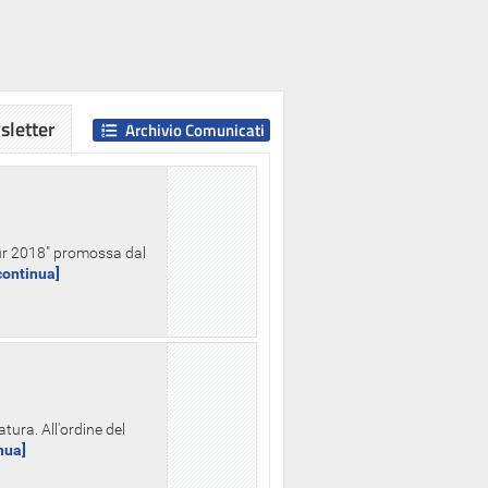
letter
Archivio Comunicati
Hour 2018" promossa dal
.continua]
tura. All'ordine del
inua]