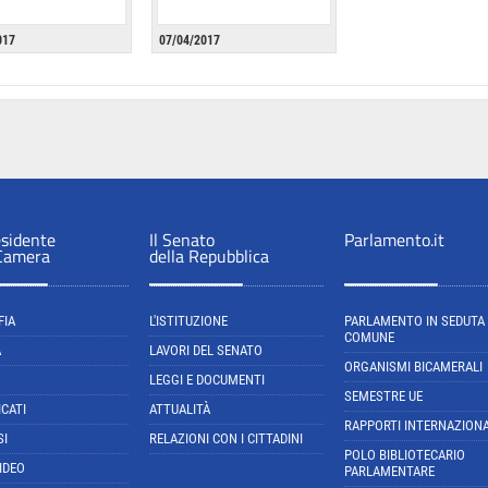
017
07/04/2017
esidente
Il Senato
Parlamento.it
 Camera
della Repubblica
FIA
L'ISTITUZIONE
PARLAMENTO IN SEDUTA
COMUNE
A
LAVORI DEL SENATO
ORGANISMI BICAMERALI
LEGGI E DOCUMENTI
SEMESTRE UE
CATI
ATTUALITÀ
RAPPORTI INTERNAZIONA
SI
RELAZIONI CON I CITTADINI
POLO BIBLIOTECARIO
IDEO
PARLAMENTARE