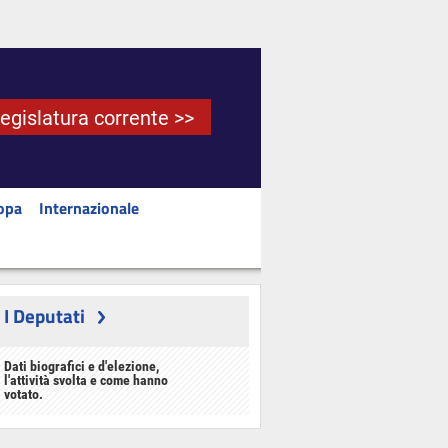
Legislatura corrente >>
opa
Internazionale
I Deputati
Dati biografici e d'elezione,
l'attività svolta e come hanno
votato.