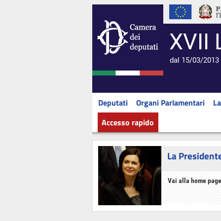
XVII 
dal 15/03/2013 
Deputati
Organi Parlamentari
La
Accesso rapido
La President
Vai alla home page