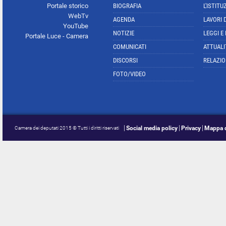
Portale storico
BIOGRAFIA
L'ISTITU
WebTv
AGENDA
LAVORI 
YouTube
NOTIZIE
LEGGI E
Portale Luce - Camera
COMUNICATI
ATTUALI
DISCORSI
RELAZIO
FOTO/VIDEO
Social media policy
Privacy
Mappa d
Camera dei deputati 2015 © Tutti i diritti riservati