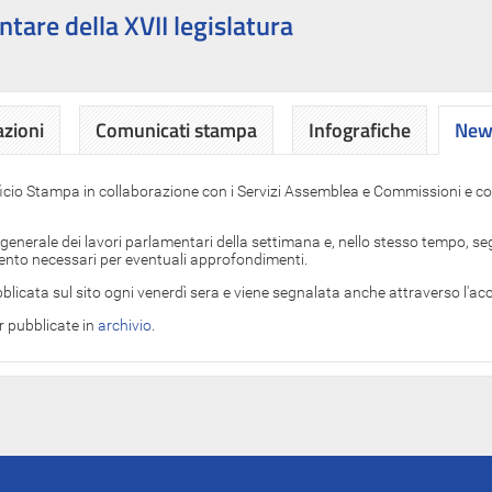
ntare della XVII legislatura
azioni
Comunicati stampa
Infografiche
News
News
ficio Stampa in collaborazione con i Servizi Assemblea e Commissioni e con
 generale dei lavori parlamentari della settimana e, nello stesso tempo, segn
imento necessari per eventuali approfondimenti.
blicata sul sito ogni venerdì sera e viene segnalata anche attraverso l'a
er pubblicate in
archivio
.