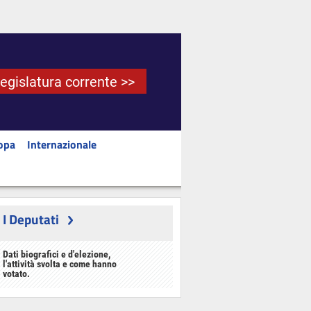
Legislatura corrente >>
opa
Internazionale
I Deputati
Dati biografici e d'elezione,
l'attività svolta e come hanno
votato.