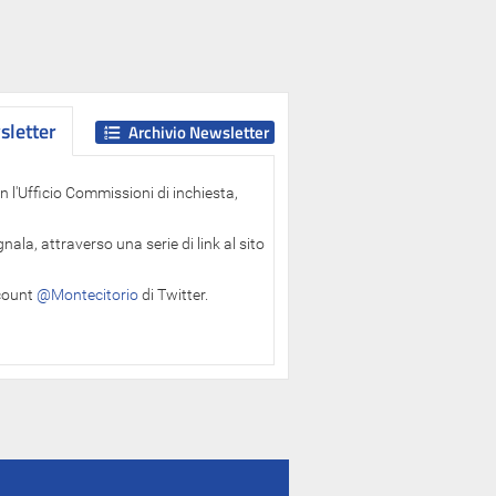
letter
letter
Archivio Newsletter
 l'Ufficio Commissioni di inchiesta,
ala, attraverso una serie di link al sito
ccount
@Montecitorio
di Twitter.