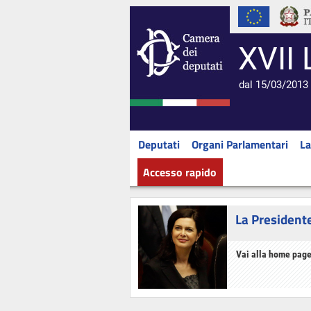
XVII 
dal 15/03/2013 
Deputati
Organi Parlamentari
La
Accesso rapido
La President
Vai alla home page