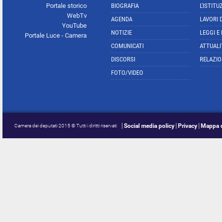
Portale storico
BIOGRAFIA
L'ISTITU
WebTv
AGENDA
LAVORI 
YouTube
NOTIZIE
LEGGI E
Portale Luce - Camera
COMUNICATI
ATTUALI
DISCORSI
RELAZIO
FOTO/VIDEO
Social media policy
Privacy
Mappa d
Camera dei deputati 2015 © Tutti i diritti riservati