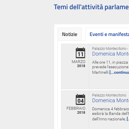
Temi dell'attività parlame
Notizie
Eventi e manifest
Palazzo Montecitorio -
Domenica Monteci
11
MARZO
Alle ore 11, in piazz
2018
prevede l'esecuzione 
Martinelli
[...continu
Palazzo Montecitorio
Domenica Monteci
04
FEBBRAIO
Domenica 4 febbraio 
2018
esibirà la Banda dell
dell'Inno nazionale,
[