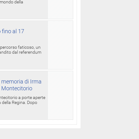
l mondo della
 fino al 17
 percorso faticoso, un
candito dal referendum
a memoria di Irma
a Montecitorio
ntecitorio a porte aperte
la della Regina. Dopo