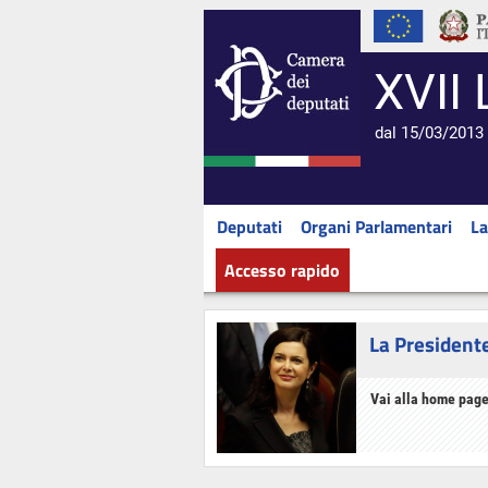
XVII 
dal 15/03/2013 
Deputati
Organi Parlamentari
La
Accesso rapido
La President
Vai alla home page