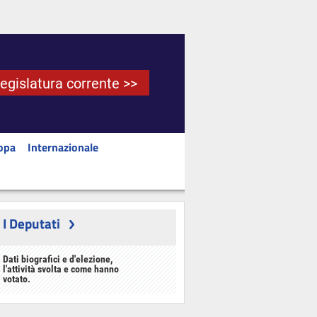
Legislatura corrente >>
opa
Internazionale
I Deputati
Dati biografici e d'elezione,
l'attività svolta e come hanno
votato.