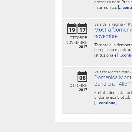
presenza della Presid
fisarmonica,
[...cont
Sala della Regina - 19 
Mostra “comunica
19
17
novembre
OTTOBRE
NOVEMBRE
Tornare alla democra
2017
complesso ma straord
istituzionale
[...cont
Palazzo Montecitorio -
Domenica Monteci
08
Bandiera - Alle 
OTTOBRE
2017
E' stata dedicata ad 
di domenica 8 ottobre
[...continua]