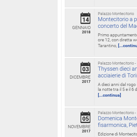
Palazzo Montecitorio
Montecitorio a p
14
concerto del Ma
GENNAIO
2018
Primo appuntamento d
ore 12, con diretta w
Tarantino,
[...contin
Palazzo Montecitorio -
Thyssen dieci an
03
acciaierie di Tor
DICEMBRE
2017
A dieci anni dal rogo
la notte tra il 5 e il
[...continua]
Palazzo Montecitorio -
Domenica Monteci
05
fisarmonica, Pie
NOVEMBRE
2017
Edizione di Montecito