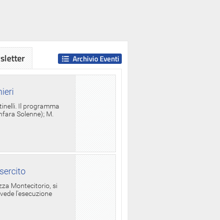
letter
Archivio Eventi
ieri
tinelli. Il programma
anfara Solenne); M.
sercito
za Montecitorio, si
evede l'esecuzione