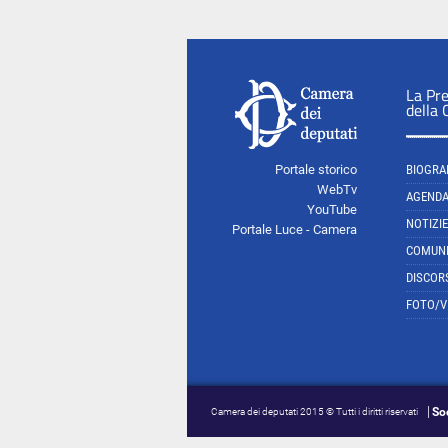
La Pr
della
Portale storico
BIOGRA
WebTv
AGEND
YouTube
NOTIZIE
Portale Luce - Camera
COMUNI
DISCOR
FOTO/V
So
Camera dei deputati 2015 © Tutti i diritti riservati