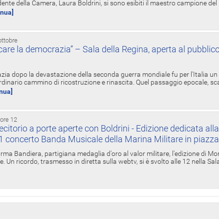
ente della Camera, Laura Boldrini, si sono esibiti il maestro campione de
inua]
ottobre
re la democrazia” – Sala della Regina, aperta al pubblico
zia dopo la devastazione della seconda guerra mondiale fu per l'Italia un
inario cammino di ricostruzione e rinascita. Quel passaggio epocale, s
inua]
 ore 12
torio a porte aperte con Boldrini - Edizione dedicata all
11 concerto Banda Musicale della Marina Militare in piazz
Irma Bandiera, partigiana medaglia d'oro al valor militare, l'edizione di Mo
. Un ricordo, trasmesso in diretta sulla webtv, si è svolto alle 12 nella Sa