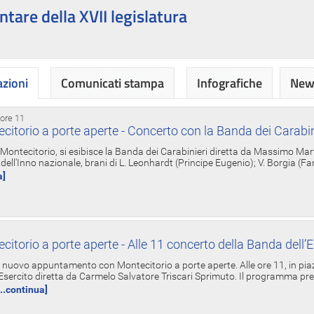
ntare della XVII legislatura
azioni
Comunicati stampa
Infografiche
News
 ore 11
torio a porte aperte - Concerto con la Banda dei Carabin
a Montecitorio, si esibisce la Banda dei Carabinieri diretta da Massimo Mar
dell'Inno nazionale, brani di L. Leonhardt (Principe Eugenio); V. Borgia (F
a]
torio a porte aperte - Alle 11 concerto della Banda dell’E
nuovo appuntamento con Montecitorio a porte aperte. Alle ore 11, in piaz
'Esercito diretta da Carmelo Salvatore Triscari Sprimuto. Il programma pr
...continua]