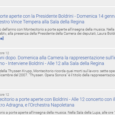
orte aperte con la Presidente Boldrini - Domenica 14 genn
estro Vince Tempera alla Sala della Regina
ell'anno con Montecitorio a porte aperte all'insegna della musica. Nella S
ebtv, alla presenza della Presidente della Camera dei deputati, Laura Boldrin
ua]
 ore 12
ni dopo. Domenica alla Camera la rappresentazione sull’i
ino - Interviene Boldrini - Alle 12 alla Sala della Regina
 della Thyssen Krupp, Montecitorio ricorda quei morti sul lavoro: sette ope
 6 dicembre del 2007. "Thyssen. Opera Sonora" è il titolo della rappresentazi
 ore 12
torio a porte aperte con Boldrini - Alle 12 concerto con i
tro Adragna, e l’Orchestra Napoletana
rio a porte aperte all'insegna della musica. Nella Sala della Lupa, alle ore 