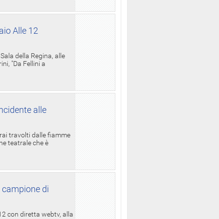
aio Alle 12
ala della Regina, alle
i, "Da Fellini a
ncidente alle
rai travolti dalle fiamme
one teatrale che è
l campione di
12 con diretta webtv, alla