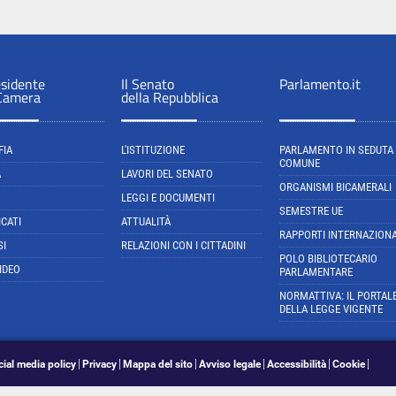
esidente
Il Senato
Parlamento.it
 Camera
della Repubblica
FIA
L'ISTITUZIONE
PARLAMENTO IN SEDUTA
COMUNE
A
LAVORI DEL SENATO
ORGANISMI BICAMERALI
LEGGI E DOCUMENTI
SEMESTRE UE
CATI
ATTUALITÀ
RAPPORTI INTERNAZIONA
SI
RELAZIONI CON I CITTADINI
POLO BIBLIOTECARIO
IDEO
PARLAMENTARE
NORMATTIVA: IL PORTAL
DELLA LEGGE VIGENTE
cial media policy
Privacy
Mappa del sito
Avviso legale
Accessibilità
Cookie