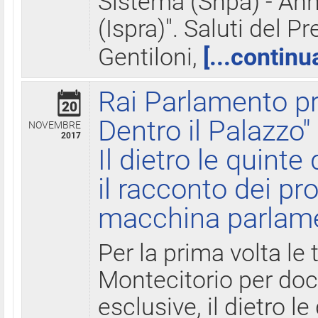
Sistema (Snpa) - Ann
(Ispra)". Saluti del P
Gentiloni,
[...continu
Rai Parlamento pr
20
Dentro il Palazzo"
NOVEMBRE
2017
Il dietro le quint
il racconto dei pro
macchina parlam
Per la prima volta le
Montecitorio per do
esclusive, il dietro le