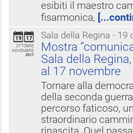
esibiti il maestro c
fisarmonica,
[...cont
Sala della Regina - 19 
19
17
Mostra “comunica
OTTOBRE
NOVEMBRE
Sala della Regina,
2017
al 17 novembre
Tornare alla democra
della seconda guerra 
percorso faticoso, 
straordinario cammin
rinascita. Quel pass