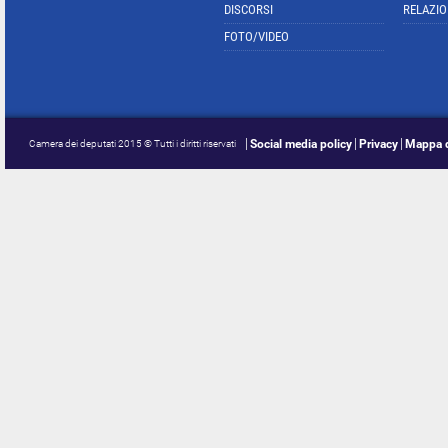
DISCORSI
RELAZIO
FOTO/VIDEO
Social media policy
Privacy
Mappa d
Camera dei deputati 2015 © Tutti i diritti riservati