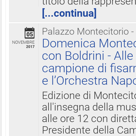
titolo della rapprese
[...continua]
Palazzo Montecitorio -
05
Domenica Monteci
NOVEMBRE
2017
con Boldrini - All
campione di fisar
e l’Orchestra Nap
Edizione di Montecit
all'insegna della mus
alle ore 12 con diret
Presidente della Came