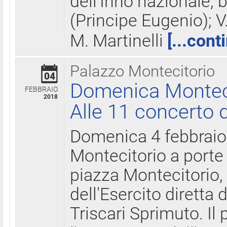
dell'Inno nazionale, 
(Principe Eugenio); V
M. Martinelli
[...cont
Palazzo Montecitorio
04
Domenica Montecit
FEBBRAIO
2018
Alle 11 concerto d
Domenica 4 febbrai
Montecitorio a porte 
piazza Montecitorio, 
dell'Esercito diretta
Triscari Sprimuto. I