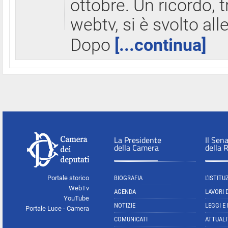
ottobre. Un ricordo, 
webtv, si è svolto all
Dopo
[...continua]
La Presidente
Il Sen
della Camera
della 
Portale storico
BIOGRAFIA
L'ISTITU
WebTv
AGENDA
LAVORI 
YouTube
NOTIZIE
LEGGI E
Portale Luce - Camera
COMUNICATI
ATTUALI