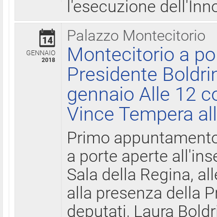
l'esecuzione dell'Inn
Palazzo Montecitorio
14
Montecitorio a po
GENNAIO
2018
Presidente Boldri
gennaio Alle 12 c
Vince Tempera all
Primo appuntamento 
a porte aperte all'in
Sala della Regina, all
alla presenza della 
deputati, Laura Boldri