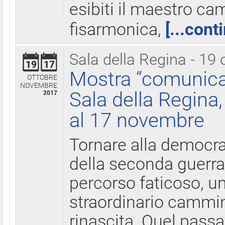
esibiti il maestro c
fisarmonica,
[...cont
Sala della Regina - 19 
19
17
Mostra “comunica
OTTOBRE
NOVEMBRE
Sala della Regina,
2017
al 17 novembre
Tornare alla democra
della seconda guerra 
percorso faticoso, 
straordinario cammin
rinascita. Quel pass