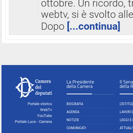
ottobre. Un ricordo, 
webtv, si è svolto all
Dopo
[...continua]
La Presidente
Il Sen
della Camera
della 
Portale storico
BIOGRAFIA
L'ISTITU
WebTv
AGENDA
LAVORI 
YouTube
NOTIZIE
LEGGI E
Portale Luce - Camera
COMUNICATI
ATTUALI