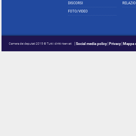
DISCORSI
RELAZIO
FOTO/VIDEO
Social media policy
Privacy
Mappa d
Camera dei deputati 2015 © Tutti i diritti riservati