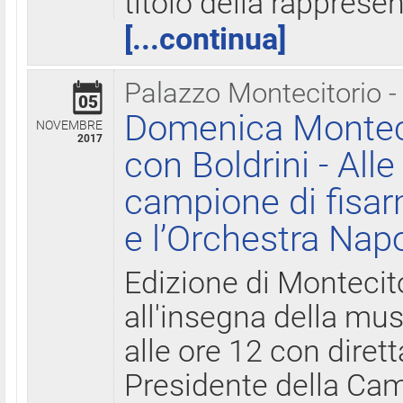
titolo della rapprese
[...continua]
Palazzo Montecitorio -
05
Domenica Monteci
NOVEMBRE
2017
con Boldrini - All
campione di fisar
e l’Orchestra Nap
Edizione di Montecit
all'insegna della mus
alle ore 12 con diret
Presidente della Came