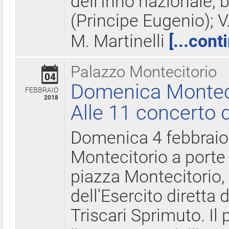
dell'Inno nazionale, 
(Principe Eugenio); V
M. Martinelli
[...cont
Palazzo Montecitorio
04
Domenica Montecit
FEBBRAIO
2018
Alle 11 concerto d
Domenica 4 febbrai
Montecitorio a porte 
piazza Montecitorio, 
dell'Esercito diretta
Triscari Sprimuto. I