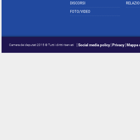
DISCORSI
RELAZIO
FOTO/VIDEO
Social media policy
Privacy
Mappa d
Camera dei deputati 2015 © Tutti i diritti riservati