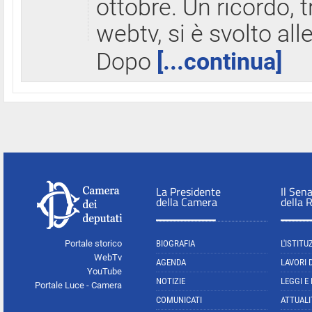
ottobre. Un ricordo, 
webtv, si è svolto all
Dopo
[...continua]
La Presidente
Il Sen
della Camera
della 
Portale storico
BIOGRAFIA
L'ISTITU
WebTv
AGENDA
LAVORI 
YouTube
NOTIZIE
LEGGI E
Portale Luce - Camera
COMUNICATI
ATTUALI