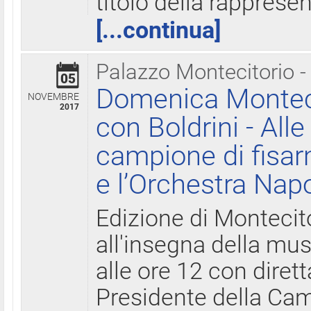
titolo della rapprese
[...continua]
Palazzo Montecitorio -
05
Domenica Monteci
NOVEMBRE
2017
con Boldrini - All
campione di fisar
e l’Orchestra Nap
Edizione di Montecit
all'insegna della mus
alle ore 12 con diret
Presidente della Came