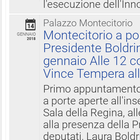
l'esecuzione dell'Inn
Palazzo Montecitorio
14
Montecitorio a po
GENNAIO
2018
Presidente Boldri
gennaio Alle 12 c
Vince Tempera all
Primo appuntamento 
a porte aperte all'in
Sala della Regina, all
alla presenza della 
deputati, Laura Boldri