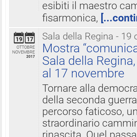
esibiti il maestro c
fisarmonica,
[...cont
Sala della Regina - 19 
19
17
Mostra “comunica
OTTOBRE
NOVEMBRE
Sala della Regina,
2017
al 17 novembre
Tornare alla democra
della seconda guerra 
percorso faticoso, 
straordinario cammin
rinascita. Quel pass