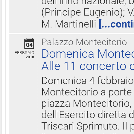
dell'Inno nazionale, 
(Principe Eugenio); V
M. Martinelli
[...cont
Palazzo Montecitorio
04
Domenica Montecit
FEBBRAIO
2018
Alle 11 concerto d
Domenica 4 febbrai
Montecitorio a porte 
piazza Montecitorio, 
dell'Esercito diretta
Triscari Sprimuto. I