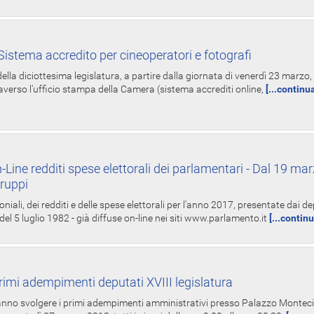
istema accredito per cineoperatori e fotografi
ella diciottesima legislatura, a partire dalla giornata di venerdì 23 marzo, 
averso l'ufficio stampa della Camera (sistema accrediti online,
[...continu
-Line redditi spese elettorali dei parlamentari - Dal 19 mar
Gruppi
oniali, dei redditi e delle spese elettorali per l'anno 2017, presentate dai de
 del 5 luglio 1982 - già diffuse on-line nei siti www.parlamento.it
[...contin
rimi adempimenti deputati XVIII legislatura
tranno svolgere i primi adempimenti amministrativi presso Palazzo Montecit