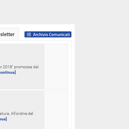
letter
Archivio Comunicati
Hour 2018" promossa dal
.continua]
tura. All'ordine del
inua]