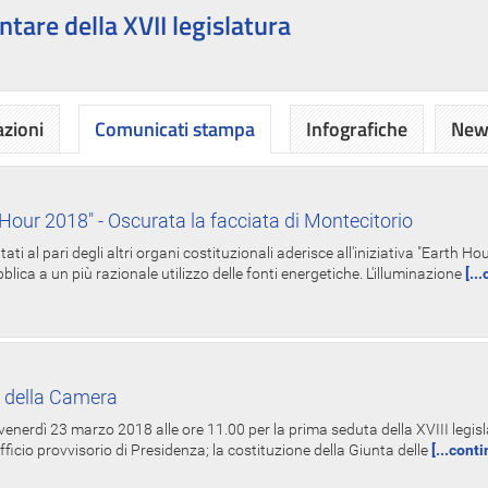
ntare della XVII legislatura
azioni
Comunicati stampa
Infografiche
News
Hour 2018" - Oscurata la facciata di Montecitorio
i al pari degli altri organi costituzionali aderisce all'iniziativa "Earth 
lica a un più razionale utilizzo delle fonti energetiche. L'illuminazione
[..
 della Camera
nerdì 23 marzo 2018 alle ore 11.00 per la prima seduta della XVIII legisla
Ufficio provvisorio di Presidenza; la costituzione della Giunta delle
[...cont