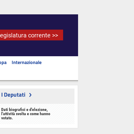
Legislatura corrente >>
opa
Internazionale
I Deputati
Dati biografici e d'elezione,
l'attività svolta e come hanno
votato.