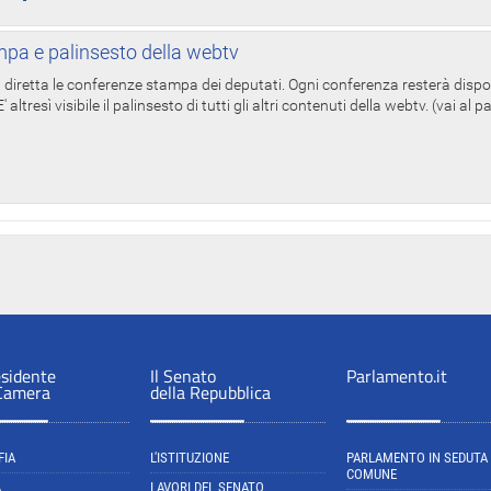
pa e palinsesto della webtv
in diretta le conferenze stampa dei deputati. Ogni conferenza resterà dispo
' altresì visibile il palinsesto di tutti gli altri contenuti della webtv. (vai al 
esidente
Il Senato
Parlamento.it
 Camera
della Repubblica
FIA
L'ISTITUZIONE
PARLAMENTO IN SEDUTA
COMUNE
A
LAVORI DEL SENATO