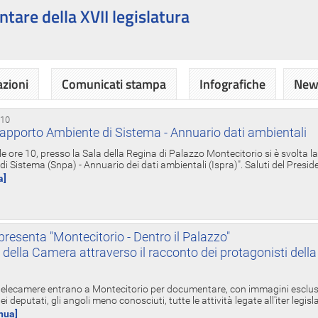
ntare della XVII legislatura
azioni
Comunicati stampa
Infografiche
News
 10
apporto Ambiente di Sistema - Annuario dati ambientali
e ore 10, presso la Sala della Regina di Palazzo Montecitorio si è svolta l
 Sistema (Snpa) - Annuario dei dati ambientali (Ispra)". Saluti del Presid
a]
resenta "Montecitorio - Dentro il Palazzo"
nte della Camera attraverso il racconto dei protagonisti del
 telecamere entrano a Montecitorio per documentare, con immagini esclusive
i deputati, gli angoli meno conosciuti, tutte le attività legate all'iter legisl
inua]