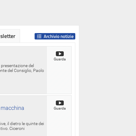
letter
Archivio notizie
Guarda
a presentazione del
ente del Consiglio, Paolo
la macchina
Guarda
, il dietro le quinte dei
ativo. Ciceroni