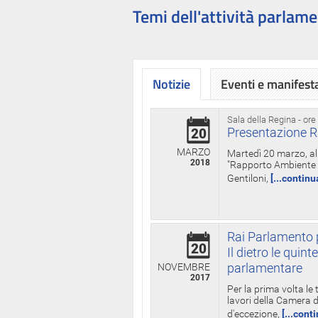
Temi dell'attività parlame
Notizie
Eventi e manifest
Sala della Regina - ore
Presentazione R
20
MARZO
Martedì 20 marzo, all
2018
"Rapporto Ambiente di
Gentiloni,
[...continu
Rai Parlamento p
20
Il dietro le qui
parlamentare
NOVEMBRE
2017
Per la prima volta le
lavori della Camera de
d'eccezione,
[...cont