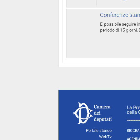
Conferenze stam
E' possibile seguire 
periodo di 15 giorni. E
La Pr
della
Portale storico
BIOGRA
WebTv
AGEND