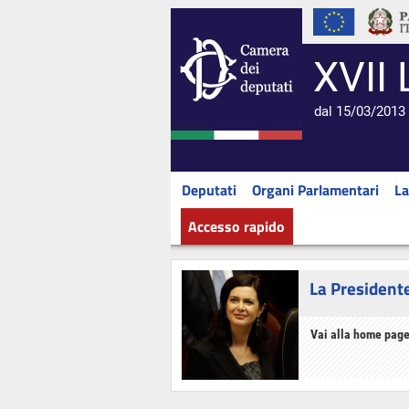
XVII 
dal 15/03/2013 
Deputati
Organi Parlamentari
La
Accesso rapido
La President
Vai alla home page