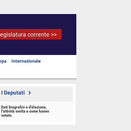
Legislatura corrente >>
opa
Internazionale
I Deputati
Dati biografici e d'elezione,
l'attività svolta e come hanno
votato.