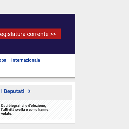
Legislatura corrente >>
opa
Internazionale
I Deputati
Dati biografici e d'elezione,
l'attività svolta e come hanno
votato.