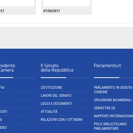
017
07/04/2017
esidente
Il Senato
Parlamento.it
 Camera
della Repubblica
FIA
L'ISTITUZIONE
PARLAMENTO IN SEDUTA
COMUNE
A
LAVORI DEL SENATO
ORGANISMI BICAMERALI
LEGGI E DOCUMENTI
SEMESTRE UE
CATI
ATTUALITÀ
RAPPORTI INTERNAZIONA
SI
RELAZIONI CON I CITTADINI
POLO BIBLIOTECARIO
IDEO
PARLAMENTARE