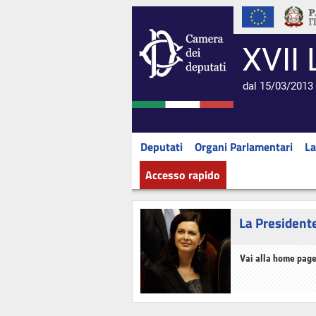
XVII 
dal 15/03/2013 
Deputati
Organi Parlamentari
La
Accesso rapido
La President
Vai alla home page