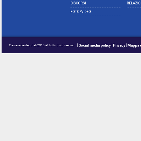
DISCORSI
RELAZIO
FOTO/VIDEO
Social media policy
Privacy
Mappa d
Camera dei deputati 2015 © Tutti i diritti riservati