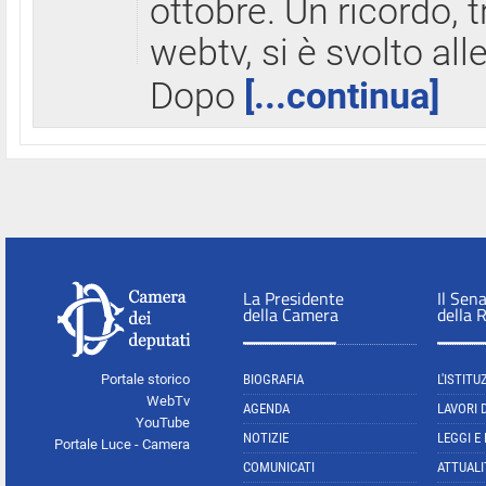
ottobre. Un ricordo, 
webtv, si è svolto all
Dopo
[...continua]
La Presidente
Il Sen
della Camera
della 
Portale storico
BIOGRAFIA
L'ISTITU
WebTv
AGENDA
LAVORI 
YouTube
NOTIZIE
LEGGI E
Portale Luce - Camera
COMUNICATI
ATTUALI