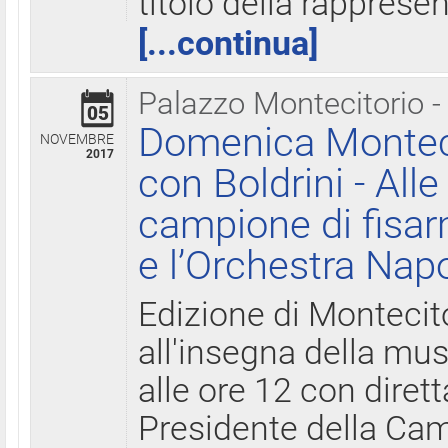
titolo della rapprese
[...continua]
Palazzo Montecitorio -
05
Domenica Monteci
NOVEMBRE
2017
con Boldrini - All
campione di fisar
e l’Orchestra Nap
Edizione di Montecit
all'insegna della mus
alle ore 12 con diret
Presidente della Came