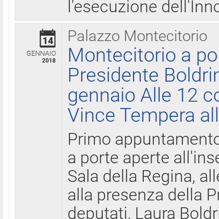
l'esecuzione dell'Inn
Palazzo Montecitorio
14
Montecitorio a po
GENNAIO
2018
Presidente Boldri
gennaio Alle 12 c
Vince Tempera all
Primo appuntamento 
a porte aperte all'in
Sala della Regina, all
alla presenza della 
deputati, Laura Boldri