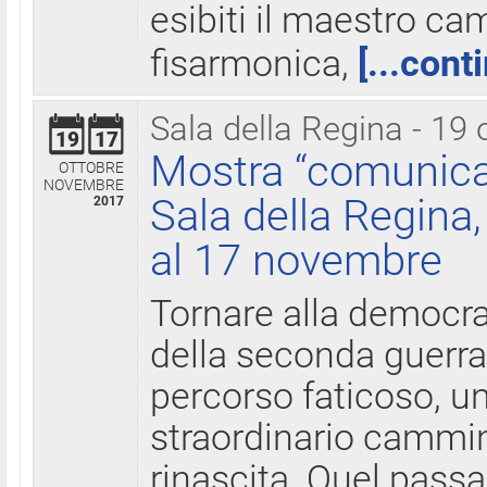
esibiti il maestro c
fisarmonica,
[...cont
Sala della Regina - 19 
19
17
Mostra “comunica
OTTOBRE
NOVEMBRE
Sala della Regina,
2017
al 17 novembre
Tornare alla democra
della seconda guerra 
percorso faticoso, 
straordinario cammin
rinascita. Quel pass