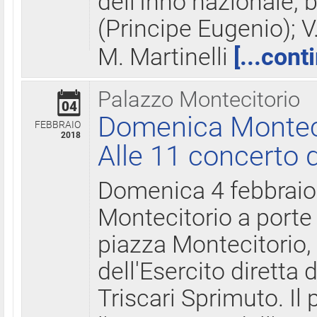
dell'Inno nazionale, 
(Principe Eugenio); V
M. Martinelli
[...cont
Palazzo Montecitorio
04
Domenica Montecit
FEBBRAIO
2018
Alle 11 concerto d
Domenica 4 febbrai
Montecitorio a porte 
piazza Montecitorio, 
dell'Esercito diretta
Triscari Sprimuto. I