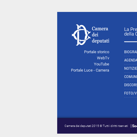
La Pr
della
Portale storico
BIOGRA
WebTv
AGEND
YouTube
NOTIZIE
Portale Luce - Camera
COMUNI
DISCOR
FOTO/V
So
Camera dei deputati 2015 © Tutti i diritti riservati