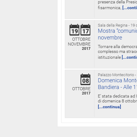
presenza della Presid
fisarmonica,
[...cont
Sala della Regina - 19 
Mostra “comunica
19
17
novembre
OTTOBRE
NOVEMBRE
Tornare alla democra
2017
complesso ma straord
istituzionale
[...cont
Palazzo Montecitorio -
Domenica Monteci
08
Bandiera - Alle 
OTTOBRE
2017
E' stata dedicata ad 
di domenica 8 ottobre
[...continua]