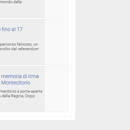
l mondo della
 fino al 17
 percorso faticoso, un
candito dal referendum
a memoria di Irma
a Montecitorio
ntecitorio a porte aperte
la della Regina. Dopo