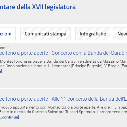
ntare della XVII legislatura
azioni
Comunicati stampa
Infografiche
News
 ore 11
torio a porte aperte - Concerto con la Banda dei Carabin
a Montecitorio, si esibisce la Banda dei Carabinieri diretta da Massimo Mar
dell'Inno nazionale, brani di L. Leonhardt (Principe Eugenio); V. Borgia (F
a]
torio a porte aperte - Alle 11 concerto della Banda dell’E
nuovo appuntamento con Montecitorio a porte aperte. Alle ore 11, in piaz
'Esercito diretta da Carmelo Salvatore Triscari Sprimuto. Il programma pr
...continua]