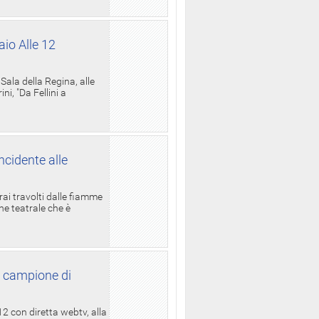
aio Alle 12
ala della Regina, alle
i, "Da Fellini a
ncidente alle
rai travolti dalle fiamme
one teatrale che è
l campione di
12 con diretta webtv, alla