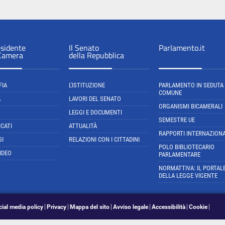
esidente
Il Senato
Parlamento.it
 Camera
della Repubblica
FIA
L'ISTITUZIONE
PARLAMENTO IN SEDUTA
COMUNE
A
LAVORI DEL SENATO
ORGANISMI BICAMERALI
LEGGI E DOCUMENTI
SEMESTRE UE
CATI
ATTUALITÀ
RAPPORTI INTERNAZIONA
SI
RELAZIONI CON I CITTADINI
POLO BIBLIOTECARIO
IDEO
PARLAMENTARE
NORMATTIVA: IL PORTAL
DELLA LEGGE VIGENTE
cial media policy
Privacy
Mappa del sito
Avviso legale
Accessibilità
Cookie