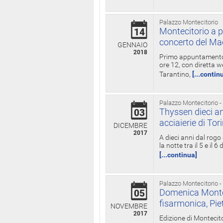
Palazzo Montecitorio
Montecitorio a p
14
concerto del Ma
GENNAIO
2018
Primo appuntamento d
ore 12, con diretta w
Tarantino,
[...contin
Palazzo Montecitorio -
Thyssen dieci an
03
acciaierie di Tor
DICEMBRE
2017
A dieci anni dal rogo
la notte tra il 5 e il
[...continua]
Palazzo Montecitorio -
Domenica Monteci
05
fisarmonica, Pie
NOVEMBRE
2017
Edizione di Montecito