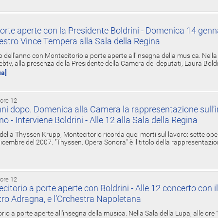
orte aperte con la Presidente Boldrini - Domenica 14 genn
estro Vince Tempera alla Sala della Regina
ell'anno con Montecitorio a porte aperte all'insegna della musica. Nella S
ebtv, alla presenza della Presidente della Camera dei deputati, Laura Boldrin
ua]
 ore 12
ni dopo. Domenica alla Camera la rappresentazione sull’i
ino - Interviene Boldrini - Alle 12 alla Sala della Regina
 della Thyssen Krupp, Montecitorio ricorda quei morti sul lavoro: sette ope
 6 dicembre del 2007. "Thyssen. Opera Sonora" è il titolo della rappresentazi
 ore 12
torio a porte aperte con Boldrini - Alle 12 concerto con i
tro Adragna, e l’Orchestra Napoletana
rio a porte aperte all'insegna della musica. Nella Sala della Lupa, alle ore 