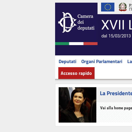
XVII 
dal 15/03/2013 
Deputati
Organi Parlamentari
La
Accesso rapido
La President
Vai alla home page