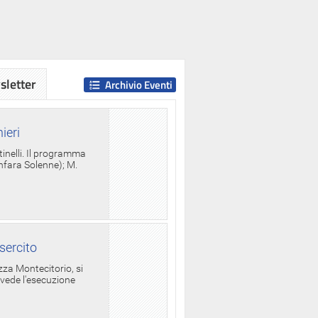
letter
Archivio Eventi
ieri
tinelli. Il programma
anfara Solenne); M.
sercito
za Montecitorio, si
evede l'esecuzione