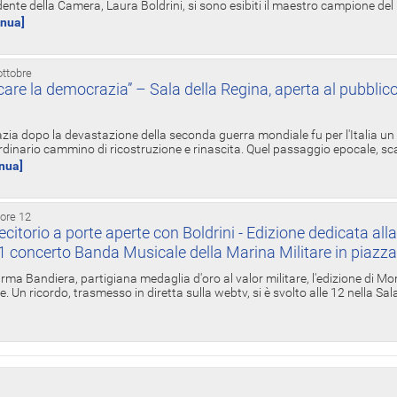
ente della Camera, Laura Boldrini, si sono esibiti il maestro campione de
inua]
ottobre
re la democrazia” – Sala della Regina, aperta al pubblico
zia dopo la devastazione della seconda guerra mondiale fu per l'Italia un
inario cammino di ricostruzione e rinascita. Quel passaggio epocale, s
inua]
 ore 12
torio a porte aperte con Boldrini - Edizione dedicata all
11 concerto Banda Musicale della Marina Militare in piazz
Irma Bandiera, partigiana medaglia d'oro al valor militare, l'edizione di Mo
. Un ricordo, trasmesso in diretta sulla webtv, si è svolto alle 12 nella Sa