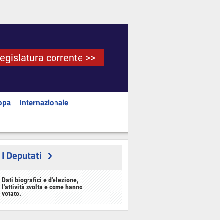
Legislatura corrente >>
opa
Internazionale
I Deputati
Dati biografici e d'elezione,
l'attività svolta e come hanno
votato.