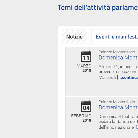
Temi dell'attività parlame
Notizie
Eventi e manifest
Palazzo Montecitorio -
Domenica Monteci
11
MARZO
Alle ore 11, in piazz
2018
prevede l'esecuzione 
Martinelli
[...continu
Palazzo Montecitorio
Domenica Monteci
04
FEBBRAIO
Domenica 4 febbraio 
2018
esibirà la Banda dell
dell'Inno nazionale,
[