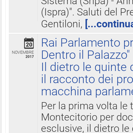
Sistema (Snpa) - Ann
(Ispra)". Saluti del P
Gentiloni,
[...continu
Rai Parlamento pr
20
Dentro il Palazzo"
NOVEMBRE
2017
Il dietro le quint
il racconto dei pro
macchina parlam
Per la prima volta le
Montecitorio per do
esclusive, il dietro le