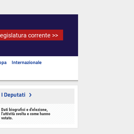
Legislatura corrente >>
opa
Internazionale
I Deputati
Dati biografici e d'elezione,
l'attività svolta e come hanno
votato.