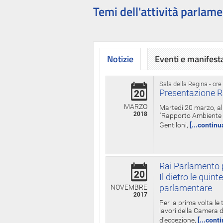
Temi dell'attività parlame
Notizie
Eventi e manifest
Sala della Regina - ore
Presentazione R
20
MARZO
Martedì 20 marzo, all
2018
"Rapporto Ambiente di
Gentiloni,
[...continu
Rai Parlamento p
20
Il dietro le qui
parlamentare
NOVEMBRE
2017
Per la prima volta le
lavori della Camera de
d'eccezione,
[...cont