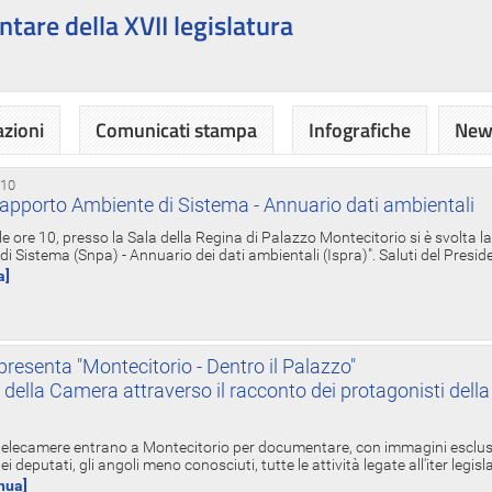
ntare della XVII legislatura
azioni
Comunicati stampa
Infografiche
News
 10
apporto Ambiente di Sistema - Annuario dati ambientali
e ore 10, presso la Sala della Regina di Palazzo Montecitorio si è svolta l
 Sistema (Snpa) - Annuario dei dati ambientali (Ispra)". Saluti del Presid
a]
resenta "Montecitorio - Dentro il Palazzo"
nte della Camera attraverso il racconto dei protagonisti del
 telecamere entrano a Montecitorio per documentare, con immagini esclusive
i deputati, gli angoli meno conosciuti, tutte le attività legate all'iter legisl
inua]