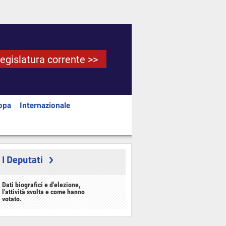
Legislatura corrente >>
opa
Internazionale
I Deputati
Dati biografici e d'elezione,
l'attività svolta e come hanno
votato.