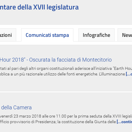
ntare della XVII legislatura
azioni
Comunicati stampa
Infografiche
News
Hour 2018" - Oscurata la facciata di Montecitorio
i al pari degli altri organi costituzionali aderisce all'iniziativa "Earth 
lica a un più razionale utilizzo delle fonti energetiche. L'illuminazione
[..
 della Camera
nerdì 23 marzo 2018 alle ore 11.00 per la prima seduta della XVIII legisla
Ufficio provvisorio di Presidenza; la costituzione della Giunta delle
[...cont