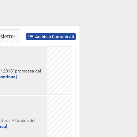
letter
Archivio Comunicati
Hour 2018" promossa dal
.continua]
tura. All'ordine del
inua]