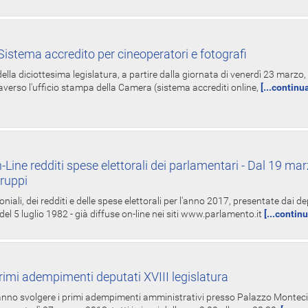
istema accredito per cineoperatori e fotografi
ella diciottesima legislatura, a partire dalla giornata di venerdì 23 marzo, 
averso l'ufficio stampa della Camera (sistema accrediti online,
[...continu
-Line redditi spese elettorali dei parlamentari - Dal 19 mar
Gruppi
oniali, dei redditi e delle spese elettorali per l'anno 2017, presentate dai de
 del 5 luglio 1982 - già diffuse on-line nei siti www.parlamento.it
[...contin
rimi adempimenti deputati XVIII legislatura
tranno svolgere i primi adempimenti amministrativi presso Palazzo Montecit