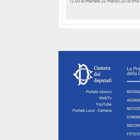
12.00 di martedì 20 marzo 2018 fino a
La Pr
della
Portale storico
BIOGRA
WebTv
AGEND
YouTube
NOTIZIE
Portale Luce - Camera
COMUNI
DISCOR
FOTO/V