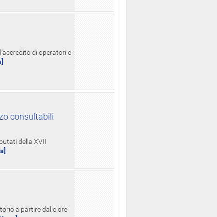
l'accredito di operatori e
a]
zo consultabili
putati della XVII
ua]
orio a partire dalle ore