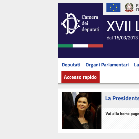
XVII 
dal 15/03/2013 
Deputati
Organi Parlamentari
La
Accesso rapido
La President
Vai alla home page