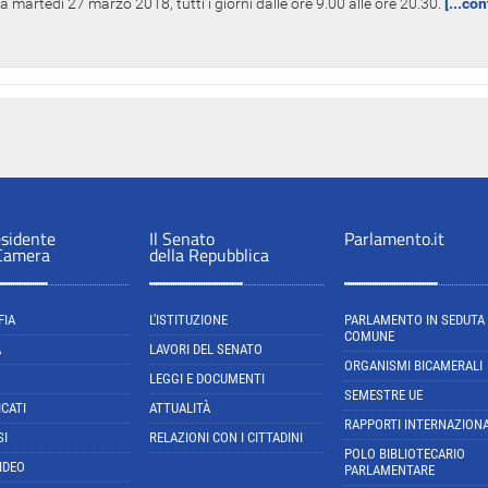
 martedì 27 marzo 2018, tutti i giorni dalle ore 9.00 alle ore 20.30.
[...co
esidente
Il Senato
Parlamento.it
 Camera
della Repubblica
FIA
L'ISTITUZIONE
PARLAMENTO IN SEDUTA
COMUNE
A
LAVORI DEL SENATO
ORGANISMI BICAMERALI
LEGGI E DOCUMENTI
SEMESTRE UE
CATI
ATTUALITÀ
RAPPORTI INTERNAZIONA
SI
RELAZIONI CON I CITTADINI
POLO BIBLIOTECARIO
IDEO
PARLAMENTARE