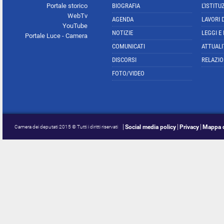
Portale storico
BIOGRAFIA
L'ISTITU
WebTv
AGENDA
LAVORI 
YouTube
NOTIZIE
LEGGI E
Portale Luce - Camera
COMUNICATI
ATTUALI
DISCORSI
RELAZIO
FOTO/VIDEO
Social media policy
Privacy
Mappa d
Camera dei deputati 2015 © Tutti i diritti riservati