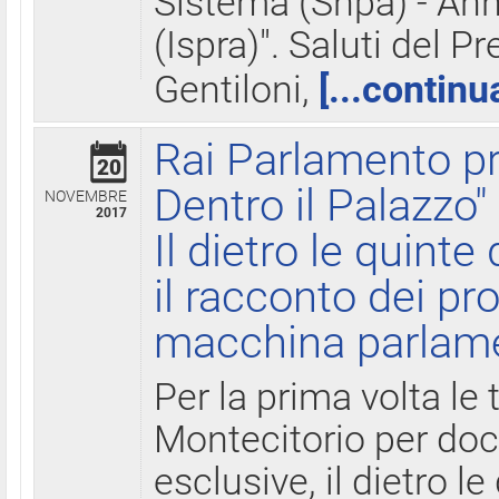
Sistema (Snpa) - Ann
(Ispra)". Saluti del P
Gentiloni,
[...continu
Rai Parlamento pr
20
Dentro il Palazzo"
NOVEMBRE
2017
Il dietro le quint
il racconto dei pro
macchina parlam
Per la prima volta le
Montecitorio per do
esclusive, il dietro le