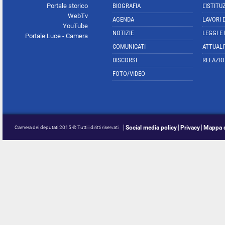
Portale storico
BIOGRAFIA
L'ISTITU
WebTv
AGENDA
LAVORI 
YouTube
NOTIZIE
LEGGI E
Portale Luce - Camera
COMUNICATI
ATTUALI
DISCORSI
RELAZIO
FOTO/VIDEO
Social media policy
Privacy
Mappa d
Camera dei deputati 2015 © Tutti i diritti riservati