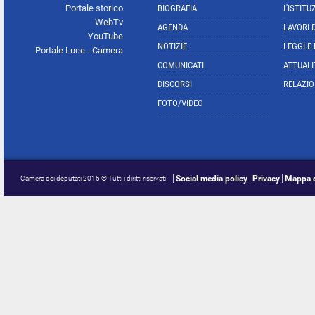
Portale storico
BIOGRAFIA
L'ISTITU
WebTv
AGENDA
LAVORI 
YouTube
NOTIZIE
LEGGI E
Portale Luce - Camera
COMUNICATI
ATTUALI
DISCORSI
RELAZIO
FOTO/VIDEO
Social media policy
Privacy
Mappa d
Camera dei deputati 2015 © Tutti i diritti riservati