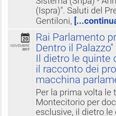
Sistema (Snpa) - Ann
(Ispra)". Saluti del P
Gentiloni,
[...continu
Rai Parlamento pr
20
Dentro il Palazzo"
NOVEMBRE
2017
Il dietro le quint
il racconto dei pro
macchina parlam
Per la prima volta le
Montecitorio per do
esclusive, il dietro le