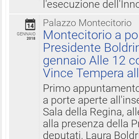
l'esecuzione dell'Inn
Palazzo Montecitorio
14
Montecitorio a po
GENNAIO
2018
Presidente Boldri
gennaio Alle 12 c
Vince Tempera all
Primo appuntamento 
a porte aperte all'in
Sala della Regina, all
alla presenza della 
deputati, Laura Boldri