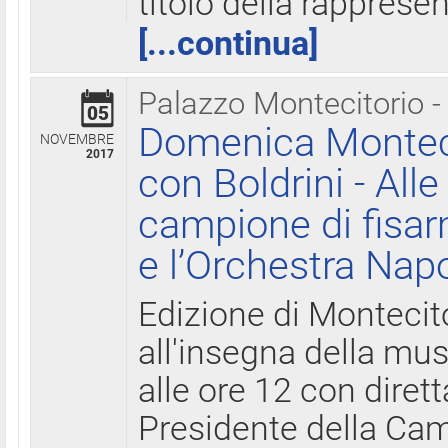
titolo della rapprese
[...continua]
Palazzo Montecitorio -
05
Domenica Monteci
NOVEMBRE
2017
con Boldrini - All
campione di fisar
e l’Orchestra Nap
Edizione di Montecit
all'insegna della mus
alle ore 12 con diret
Presidente della Came