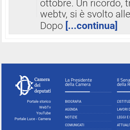
ottobre. Un ricordo, 
webtv, si è svolto all
Dopo
[...continua]
La Presidente
Il Sen
della Camera
della 
Portale storico
BIOGRAFIA
L'ISTITU
WebTv
AGENDA
LAVORI 
YouTube
NOTIZIE
LEGGI E
Portale Luce - Camera
COMUNICATI
ATTUALI