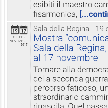
esibiti il maestro c
fisarmonica,
[...cont
Sala della Regina - 19 
19
17
Mostra “comunica
OTTOBRE
NOVEMBRE
Sala della Regina,
2017
al 17 novembre
Tornare alla democra
della seconda guerra 
percorso faticoso, 
straordinario cammin
rinascita. Quel pass