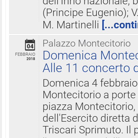
dell'Inno nazionale, 
(Principe Eugenio); V
M. Martinelli
[...cont
Palazzo Montecitorio
04
Domenica Montecit
FEBBRAIO
2018
Alle 11 concerto d
Domenica 4 febbrai
Montecitorio a porte 
piazza Montecitorio, 
dell'Esercito diretta
Triscari Sprimuto. I