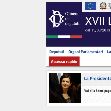
XVII 
dal 15/03/2013 
Deputati
Organi Parlamentari
La
Accesso rapido
La President
Vai alla home page