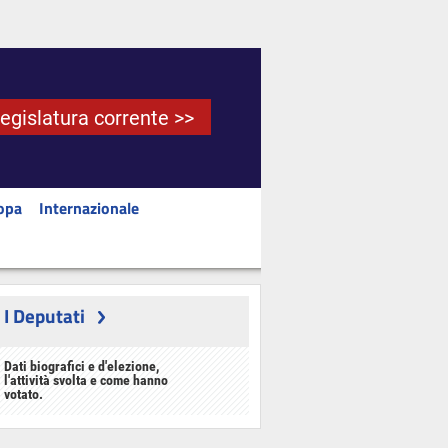
Legislatura corrente >>
opa
Internazionale
I Deputati
Dati biografici e d'elezione,
l'attività svolta e come hanno
votato.