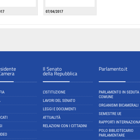
017
07/04/2017
esidente
Il Senato
Parlamento.it
 Camera
della Repubblica
FIA
L'ISTITUZIONE
PARLAMENTO IN SEDUTA
COMUNE
A
LAVORI DEL SENATO
ORGANISMI BICAMERALI
LEGGI E DOCUMENTI
SEMESTRE UE
CATI
ATTUALITÀ
RAPPORTI INTERNAZIONA
SI
RELAZIONI CON I CITTADINI
POLO BIBLIOTECARIO
IDEO
PARLAMENTARE