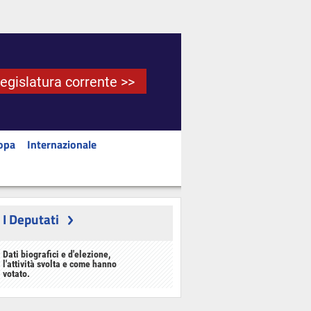
Legislatura corrente >>
opa
Internazionale
I Deputati
Dati biografici e d'elezione,
l'attività svolta e come hanno
votato.