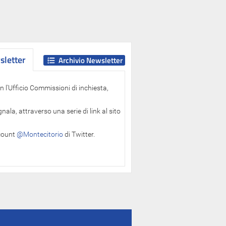
letter
letter
Archivio Newsletter
 l'Ufficio Commissioni di inchiesta,
ala, attraverso una serie di link al sito
ccount
@Montecitorio
di Twitter.