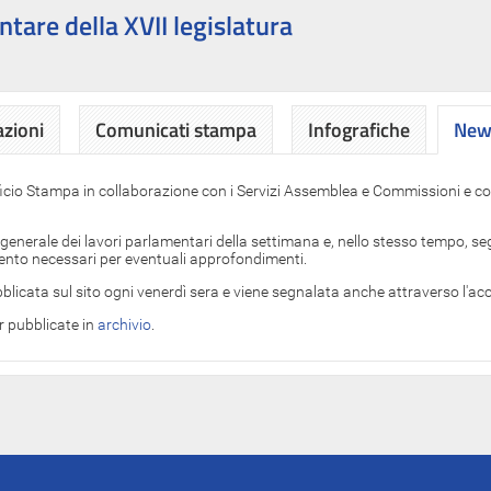
ntare della XVII legislatura
azioni
Comunicati stampa
Infografiche
News
News
ficio Stampa in collaborazione con i Servizi Assemblea e Commissioni e con
 generale dei lavori parlamentari della settimana e, nello stesso tempo, segn
imento necessari per eventuali approfondimenti.
blicata sul sito ogni venerdì sera e viene segnalata anche attraverso l'a
er pubblicate in
archivio
.