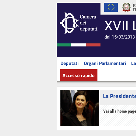
XVII 
dal 15/03/2013 
Deputati
Organi Parlamentari
La
Accesso rapido
La President
Vai alla home page