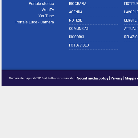
Portale storico
BIOGRAFIA
L'ISTITU
WebTv
AGENDA
LAVORI 
YouTube
NOTIZIE
LEGGI E
Portale Luce - Camera
COMUNICATI
ATTUALI
DISCORSI
RELAZIO
FOTO/VIDEO
Social media policy
Privacy
Mappa d
Camera dei deputati 2015 © Tutti i diritti riservati