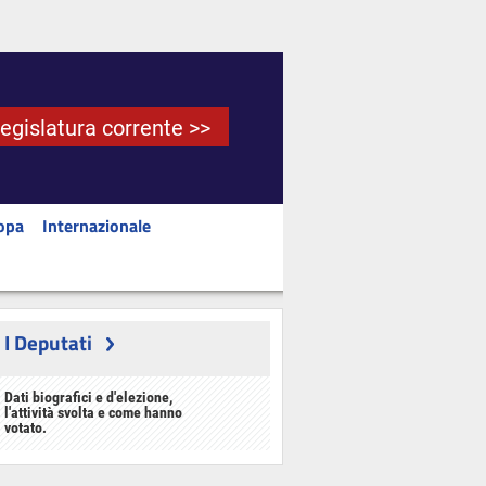
Legislatura corrente >>
opa
Internazionale
I Deputati
Dati biografici e d'elezione,
l'attività svolta e come hanno
votato.