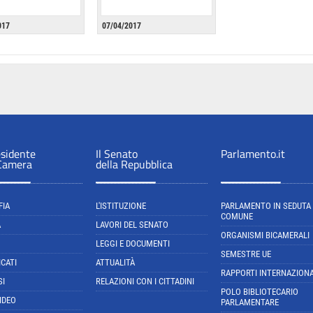
017
07/04/2017
esidente
Il Senato
Parlamento.it
 Camera
della Repubblica
FIA
L'ISTITUZIONE
PARLAMENTO IN SEDUTA
COMUNE
A
LAVORI DEL SENATO
ORGANISMI BICAMERALI
LEGGI E DOCUMENTI
SEMESTRE UE
CATI
ATTUALITÀ
RAPPORTI INTERNAZIONA
SI
RELAZIONI CON I CITTADINI
POLO BIBLIOTECARIO
IDEO
PARLAMENTARE