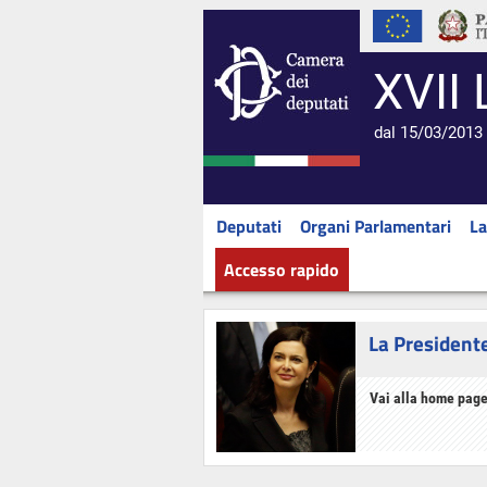
XVII 
dal 15/03/2013 
Deputati
Organi Parlamentari
La
Accesso rapido
La President
Vai alla home page