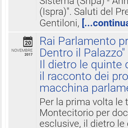
Sistema (Snpa) - Ann
(Ispra)". Saluti del P
Gentiloni,
[...continu
Rai Parlamento pr
20
Dentro il Palazzo"
NOVEMBRE
2017
Il dietro le quint
il racconto dei pro
macchina parlam
Per la prima volta le
Montecitorio per do
esclusive, il dietro le