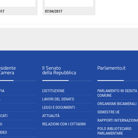
017
07/04/2017
esidente
Il Senato
Parlamento.it
 Camera
della Repubblica
FIA
L'ISTITUZIONE
PARLAMENTO IN SEDUTA
COMUNE
A
LAVORI DEL SENATO
ORGANISMI BICAMERALI
LEGGI E DOCUMENTI
SEMESTRE UE
CATI
ATTUALITÀ
RAPPORTI INTERNAZIONA
SI
RELAZIONI CON I CITTADINI
POLO BIBLIOTECARIO
IDEO
PARLAMENTARE