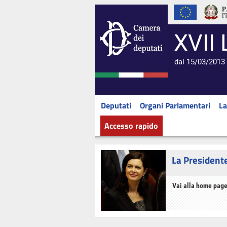
XVII 
dal 15/03/2013 
Deputati
Organi Parlamentari
La
Accesso rapido
La President
Vai alla home page