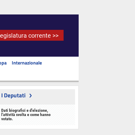
Legislatura corrente >>
opa
Internazionale
I Deputati
Dati biografici e d'elezione,
l'attività svolta e come hanno
votato.