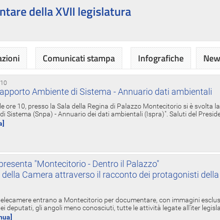
ntare della XVII legislatura
azioni
Comunicati stampa
Infografiche
News
 10
apporto Ambiente di Sistema - Annuario dati ambientali
e ore 10, presso la Sala della Regina di Palazzo Montecitorio si è svolta l
 Sistema (Snpa) - Annuario dei dati ambientali (Ispra)". Saluti del Presid
a]
resenta "Montecitorio - Dentro il Palazzo"
nte della Camera attraverso il racconto dei protagonisti del
 telecamere entrano a Montecitorio per documentare, con immagini esclusive
i deputati, gli angoli meno conosciuti, tutte le attività legate all'iter legisl
inua]