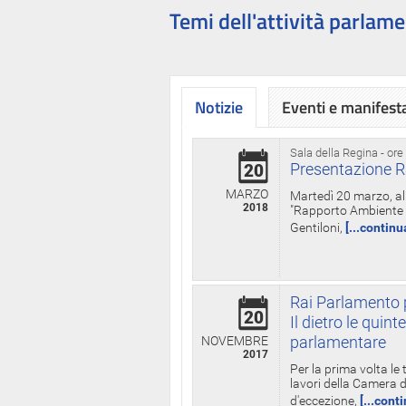
Temi dell'attività parlame
Notizie
Eventi e manifest
Sala della Regina - ore
Presentazione R
20
MARZO
Martedì 20 marzo, all
2018
"Rapporto Ambiente di
Gentiloni,
[...continu
Rai Parlamento p
20
Il dietro le qui
parlamentare
NOVEMBRE
2017
Per la prima volta le
lavori della Camera de
d'eccezione,
[...cont