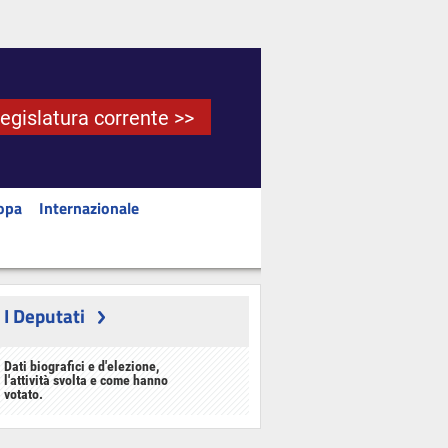
Legislatura corrente >>
opa
Internazionale
I Deputati
Dati biografici e d'elezione,
l'attività svolta e come hanno
votato.