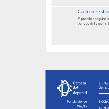
Conferenze stam
E' possibile seguire 
periodo di 15 giorni. E
La Pr
della
Portale storico
BIOGRA
WebTv
AGEND