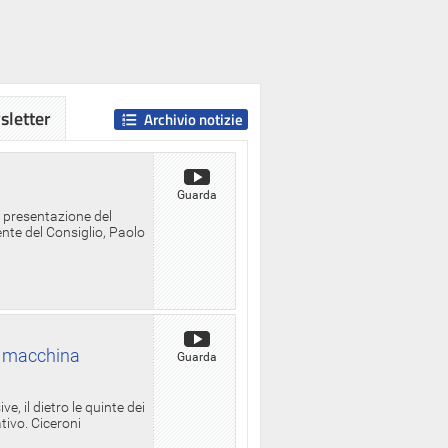
letter
Archivio notizie
Guarda
a presentazione del
ente del Consiglio, Paolo
la macchina
Guarda
, il dietro le quinte dei
ativo. Ciceroni