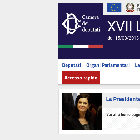
XVII 
dal 15/03/2013 
Deputati
Organi Parlamentari
La
Accesso rapido
La President
Vai alla home page