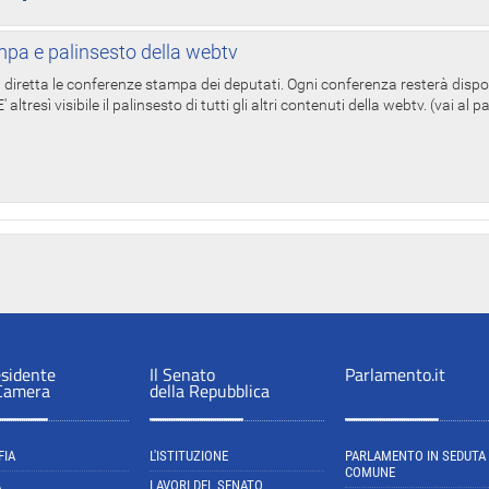
pa e palinsesto della webtv
in diretta le conferenze stampa dei deputati. Ogni conferenza resterà dispo
' altresì visibile il palinsesto di tutti gli altri contenuti della webtv. (vai al 
esidente
Il Senato
Parlamento.it
 Camera
della Repubblica
FIA
L'ISTITUZIONE
PARLAMENTO IN SEDUTA
COMUNE
A
LAVORI DEL SENATO